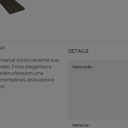
nza
DETAILS
demarcar esteticamente sua
vado. Estas elegantes e
Descrição :
jardim oferecem uma
intempéries, esta cerca é
es.
Material :