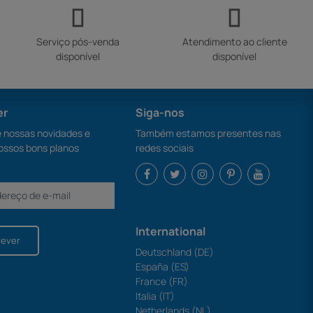
Serviço pós-venda
Atendimento ao cliente
disponível
disponível
er
Siga-nos
nossas novidades e
Também estamos presentes nas
ossos bons planos
redes sociais
International
rever
Deutschland (DE)
España (ES)
France (FR)
Italia (IT)
Netherlands (NL)