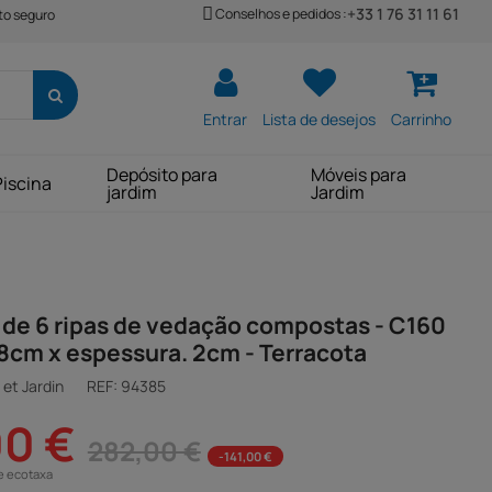
+33 1 76 31 11 61
Conselhos e pedidos :
o seguro
Entrar
Lista de desejos
Carrinho
Depósito para
Móveis para
Piscina
jardim
Jardim
de 6 ripas de vedação compostas - C160
8cm x espessura. 2cm - Terracota
et Jardin
REF:
94385
00 €
282,00 €
-141,00 €
e ecotaxa