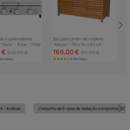
gás 4 queimadores
Baú para jardim de madeira
O
Fasto" - 10 kw - Cinza
"Macao"- 130 x 64 x 60 cm -
A
Marrom
4
 €
169,00 €
245,00 €
211,00 €
Revisões
8 Revisões
m - Ardósia
Conjunto de 6 ripas de vedação compostas - C16