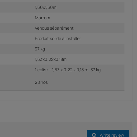
1,60x1,60m
Marrom
Vendus séparément
Produit solide à installer
37 kg
1,63x0,22x0,18m
1 colis : - 1,63 x 0,22 x 0,18 m, 37 kg
2 anos
Write review