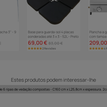
acha 3" - 9
Base para guarda-sol 4 placas
Plancha a 
ponderadas até 3 x 3 - 52L - Preto
com tampa "
69,00 €
209,00
€
83,00 €
2 Revisões
4 
Estes produtos podem interessar-lhe
e 6 ripas de vedação compostas - C160 cm x L25,8cm x espessura. 2c