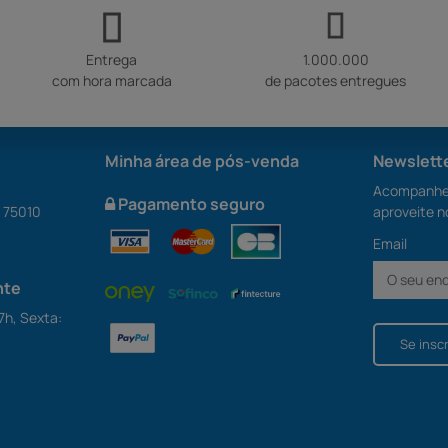
Entrega
1.000.000
com hora marcada
de pacotes entregues
Minha área de pós-venda
Newslett
Acompanhe 
Pagamento seguro
S 75010
aproveite n
Email
nte
7h, Sexta:
Se insc