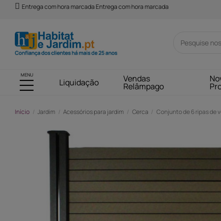
Entrega com hora marcada Entrega com hora marcada
MENU
Vendas
No
Liquidação
Relâmpago
Pr
Início
Jardim
Acessórios para jardim
Cerca
Conjunto de 6 ripas de
-141,00 €