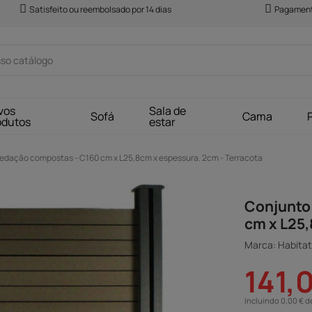
Satisfeito ou reembolsado por 14 dias
Pagament
vos
Sala de
Sofá
Cama
odutos
estar
 vedação compostas - C160 cm x L25,8cm x espessura. 2cm - Terracota
Conjunto 
cm x L25,
Marca: Habitat 
141,
Incluindo 0,00 € d