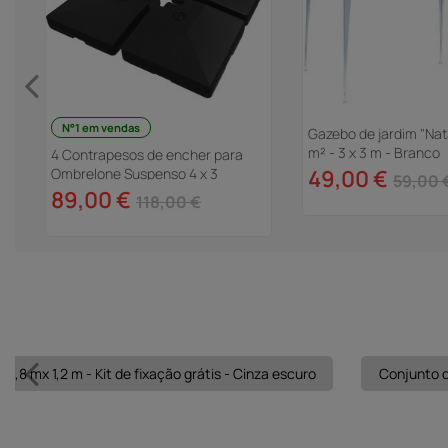
N°1 em vendas
-
Gazebo de jardim "Nat
m² - 3 x 3 m - Branco
4 Contrapesos de encher para
Ombrelone Suspenso 4 x 3
49,00 €
59,00 
89,00 €
118,00 €
4,8 mx 1,2 m - Kit de fixação grátis - Cinza escuro
Conjunto d