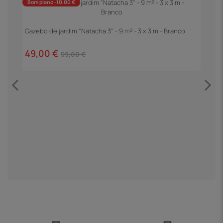
Bom plano -10,00 €
Gazebo de jardim "Natacha 3" - 9 m² - 3 x 3 m - Branco
P
C
49,00 €
2
59,00 €