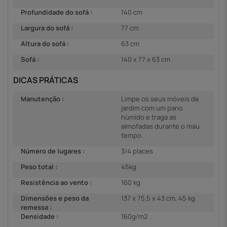
Profundidade do sofá :
140 cm
Largura do sofá :
77 cm
Altura do sofá :
63 cm
Sofá :
140 x 77 x 63 cm
DICAS PRÁTICAS
Manutenção :
Limpe os seus móveis de
jardim com um pano
húmido e traga as
almofadas durante o mau
tempo.
Número de lugares :
3/4 places
Peso total :
45kg
Resistência ao vento :
160 kg
Dimensões e peso da
137 x 75,5 x 43 cm, 45 kg
remessa :
Densidade :
160g/m2