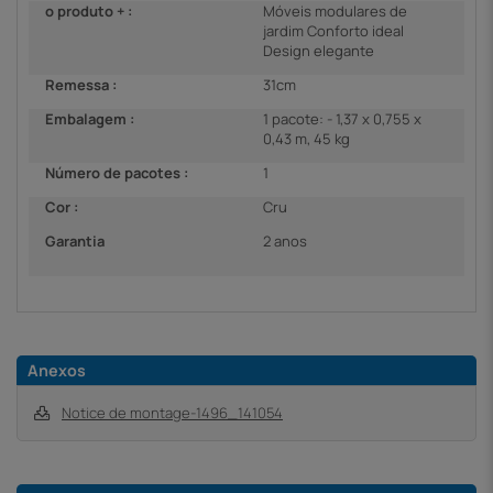
o produto + :
Móveis modulares de
jardim Conforto ideal
Design elegante
Remessa :
31cm
Embalagem :
1 pacote: - 1,37 x 0,755 x
0,43 m, 45 kg
Número de pacotes :
1
Cor :
Cru
Garantia
2 anos
Anexos
Notice de montage-1496_141054