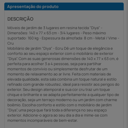
Apresentação do produto
DESCRIÇÃO
Móveis de jardim de 3 lugares em resina tecida "Diya" -
Dimensões: 140 x 77 x 63 cm - 3/4 lugares - Peso máximo
suportado: 160 kg - Espessura da almofada: 8 cm - Metal / Vime -
Cru
Mobiliário de jardim "Diya" - Ecru Dê um toque de elegância e
conforto ao seu espaço exterior com o mobiliário de exterior
"Diya". Com as suas generosas dimensões de 140 x 77 x 63 cm, é
perfeita para acolher 3 a 4 pessoas, seja para partilhar
momentos de convívio ou simplesmente desfrutar de um
momento de relaxamento ao ar livre. Feita com materiais de
elevada qualidade, esta sala combina um toque natural e estilo
refinado com grande robustez, ideal para resistir aos perigos do
exterior. Seu design atemporal e sua cor cru traz um toque
chique e brilhante e se adapta perfeitamente a qualquer tipo de
decoração, seja um terraço moderno ou um jardim com charme
boêmio. Escolha conforto e estilo com o mobiliário de jardim
"Diya", uma peça que fará toda a diferença no seu espaço
exterior. Adicione-o agora ao seu dia a dia e mime-se com
momentos incomparáveis de bem-estar.