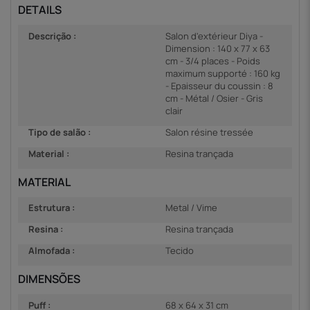
DETAILS
Descrição :
Salon d'extérieur Diya -
Dimension : 140 x 77 x 63
cm - 3/4 places - Poids
maximum supporté : 160 kg
- Epaisseur du coussin : 8
cm - Métal / Osier - Gris
clair
Tipo de salão :
Salon résine tressée
Material :
Resina trançada
MATERIAL
Estrutura :
Metal / Vime
Resina :
Resina trançada
Almofada :
Tecido
DIMENSÕES
Puff :
68 x 64 x 31 cm