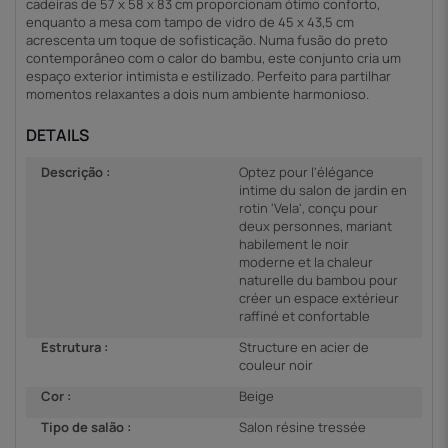
cadeiras de 57 x 58 x 83 cm proporcionam ótimo conforto,
enquanto a mesa com tampo de vidro de 45 x 43,5 cm
acrescenta um toque de sofisticação. Numa fusão do preto
contemporâneo com o calor do bambu, este conjunto cria um
espaço exterior intimista e estilizado. Perfeito para partilhar
momentos relaxantes a dois num ambiente harmonioso.
DETAILS
Descrição :
Optez pour l'élégance
intime du salon de jardin en
rotin 'Vela', conçu pour
deux personnes, mariant
habilement le noir
moderne et la chaleur
naturelle du bambou pour
créer un espace extérieur
raffiné et confortable
Estrutura :
Structure en acier de
couleur noir
Cor :
Beige
Tipo de salão :
Salon résine tressée