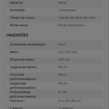
Material :
Metal
Almofada :
2 almofadas
Tampo de mesa :
1 tampo de mesa de vidro
Pé de mesa :
Pé de metal preto
DIMENSÕES
Dimensões da bandeja :
5mm
Mesa :
45 x 43.5 cm
Altura da mesa :
43.5 cm
Largura da tabela :
45 cm
Altura da
83cm
poltrona/cadeira :
Largura da
58 cm
poltrona/cadeira :
Profundidade
57 cm
poltrona/cadeira :
Poltrona :
57 x 58 x 83 cm
Cadeira :
2 cadeiras