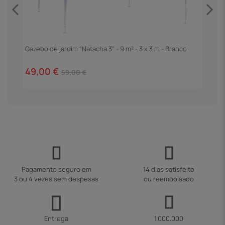
Gazebo de jardim "Natacha 3" - 9 m² - 3 x 3 m - Branco
P
C
49,00 €
2
59,00 €
Pagamento seguro em
14 dias satisfeito
3 ou 4 vezes sem despesas
ou reembolsado
Entrega
1.000.000