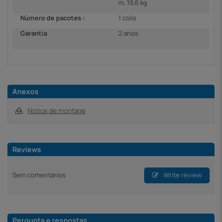
m, 19,6 kg
Número de pacotes :
1 colis
Garantia
2 anos
Anexos
Notice de montage
Reviews
Sem comentários
Write review
Pergunta e respostas