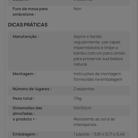
Furo da mesa para
Non
ombrelone :
DICAS PRÁTICAS
Manutenção :
Aspire o tecido
regularmente, use capas
impermeáveis e limpe o
bambu com um pano úmido
para preservar sua beleza
natural.
Montagem :
Instruções de montagem
fornecidas na embalagem
Número de lugares :
2 assentos
Peso total :
17kg
Dimensões das
50x50cm
almofadas :
o produto + :
Resistente ao sol e às
intempéries.
Embalagem :
1 pacote: - 0,81 x 0,71 x 0,46