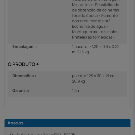
Microclima - Possibilidade
de obtenção de colheitas
fora de época - Aumento
dos rendimentos br/ -
Economia de água -
Montagem muito simples -
Prateleiras fornecidas -
Embalagem :
1 pacote: - 1,25 x 0,3 x 0,22
m, 21,5 kg
O PRODUTO +
Dimensões :
pacote: 125 x 30 x 21 cm,
20,9 kg
Garantia
1 an
Anexos
Notice de montage-1257_65426