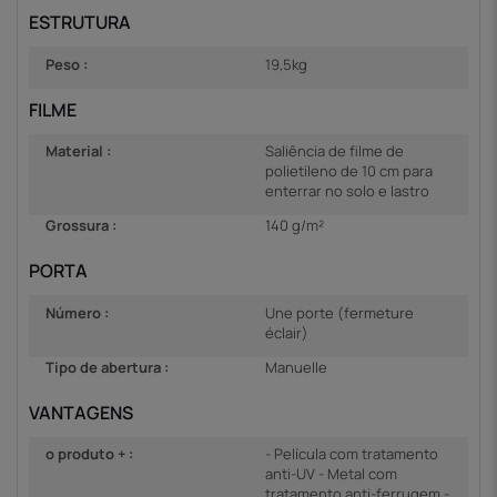
ESTRUTURA
Peso :
19,5kg
FILME
Material :
Saliência de filme de
polietileno de 10 cm para
enterrar no solo e lastro
Grossura :
140 g/m²
PORTA
Número :
Une porte (fermeture
éclair)
Tipo de abertura :
Manuelle
VANTAGENS
o produto + :
- Película com tratamento
anti-UV - Metal com
tratamento anti-ferrugem -