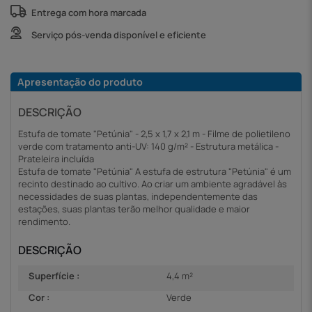
Entrega com hora marcada
Serviço pós-venda disponível e eficiente
Apresentação do produto
DESCRIÇÃO
Estufa de tomate "Petúnia" - 2,5 x 1,7 x 2,1 m - Filme de polietileno
verde com tratamento anti-UV: 140 g/m² - Estrutura metálica -
Prateleira incluída
Estufa de tomate "Petúnia" A estufa de estrutura "Petúnia" é um
recinto destinado ao cultivo. Ao criar um ambiente agradável às
necessidades de suas plantas, independentemente das
estações, suas plantas terão melhor qualidade e maior
rendimento.
DESCRIÇÃO
Superfície :
4,4 m²
Cor :
Verde