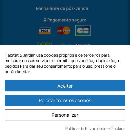
Minha área de pós-venda
Pagamento seguro
Habitat & Jardim usa cookies próprios e de terceiros para
melhorar nossos serviços e permitir que você faça login e faça
pedidos Para dar seu consentimento para o uso, pressione o
botão Aceitar.
International
Aceitar
Rejeitar todos os cookies
https://www.habitatejardim.pt é um site da empresa GECODIS SA com um
capital de 187.203,29€, 32 Rue de Paradis - PARIS 75010 (FRANÇA). A
Personalizar
GECODIS.SA criada em 11/04/1998 é uma subsidiária da ODAYA ​​​​​​HOLDING com
um capital de 2.750.640,00 EURO.
TODAS AS NOSSAS PROMOÇÕES SÃO VÁLIDAS ENQUANTO ESTOQUE
Política de Privacidade e Cookies