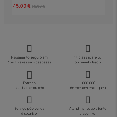
45,00 €
1
56,00 €
Pagamento seguro em
14 dias satisfeito
3 ou 4 vezes sem despesas
ou reembolsado
Entrega
1.000.000
com hora marcada
de pacotes entregues
Serviço pós-venda
Atendimento ao cliente
disponível
disponível