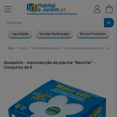
Liquidação
Vendas Relâmpago
Novos Produtos
Início
Piscina
Tratamento de piscina
Filtro e acessórios para piscina
Acessór
Acessório - manutenção de piscina "Nenúfar" -
Conjunto de 6
-61,00 €