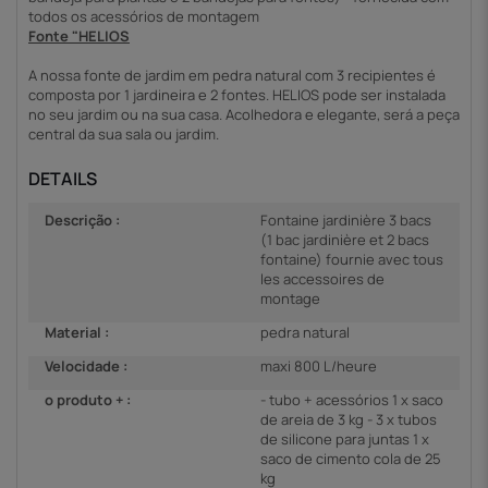
todos os acessórios de montagem
Fonte "HELIOS
A nossa fonte de jardim em pedra natural com 3 recipientes é 
composta por 1 jardineira e 2 fontes. HELIOS pode ser instalada 
no seu jardim ou na sua casa. Acolhedora e elegante, será a peça 
central da sua sala ou jardim. 
DETAILS
Descrição :
Fontaine jardinière 3 bacs
(1 bac jardinière et 2 bacs
fontaine) fournie avec tous
les accessoires de
montage
Material :
pedra natural
Velocidade :
maxi 800 L/heure
o produto + :
- tubo + acessórios 1 x saco
de areia de 3 kg - 3 x tubos
de silicone para juntas 1 x
saco de cimento cola de 25
kg