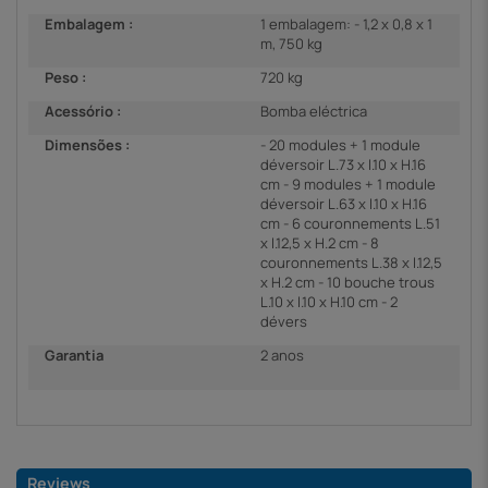
Embalagem :
1 embalagem: - 1,2 x 0,8 x 1
m, 750 kg
Peso :
720 kg
Acessório :
Bomba eléctrica
Dimensões :
- 20 modules + 1 module
déversoir L.73 x l.10 x H.16
cm - 9 modules + 1 module
déversoir L.63 x l.10 x H.16
cm - 6 couronnements L.51
x l.12,5 x H.2 cm - 8
couronnements L.38 x l.12,5
x H.2 cm - 10 bouche trous
L.10 x l.10 x H.10 cm - 2
dévers
Garantia
2 anos
Reviews