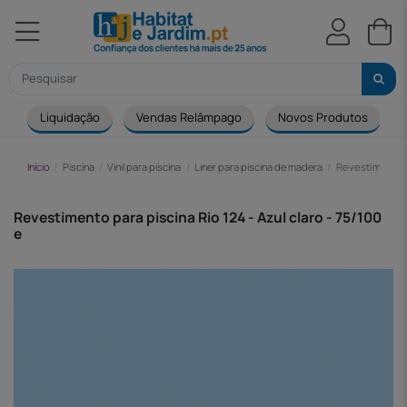
Liquidação
Vendas Relâmpago
Novos Produtos
Início
Piscina
Vinil para piscina
Liner para piscina de madera
Revestimento pa
Revestimento para piscina Rio 124 - Azul claro - 75/100
e