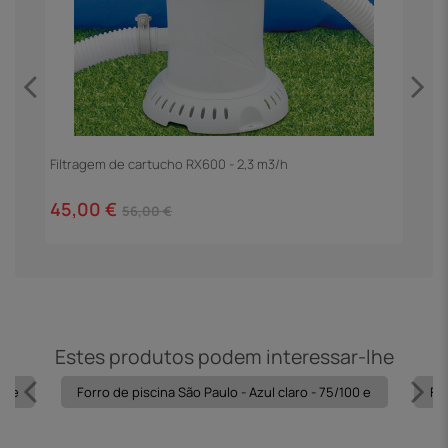
Filtragem de cartucho RX600 - 2,3 m3/h
E
45,00 €
1
56,00 €
Estes produtos podem interessar-lhe
00 e
Forro de piscina São Paulo - Azul claro - 75/100 e
For