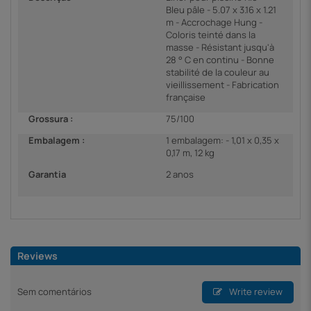
Bleu pâle - 5.07 x 3.16 x 1.21
m - Accrochage Hung -
Coloris teinté dans la
masse - Résistant jusqu'à
28 ° C en continu - Bonne
stabilité de la couleur au
vieillissement - Fabrication
française
Grossura :
75/100
Embalagem :
1 embalagem: - 1,01 x 0,35 x
0,17 m, 12 kg
Garantia
2 anos
Reviews
Sem comentários
Write review