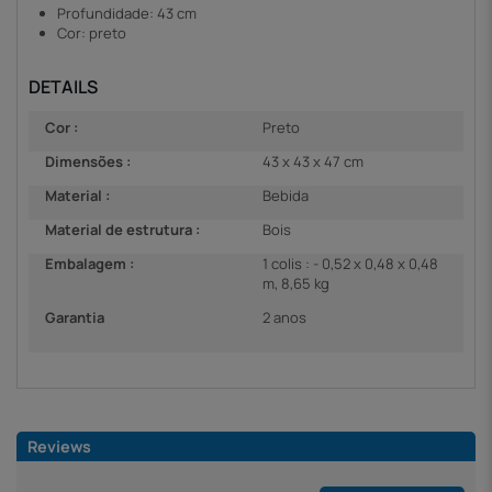
Profundidade: 43 cm
Cor: preto
DETAILS
Cor :
Preto
Dimensões :
43 x 43 x 47 cm
Material :
Bebida
Material de estrutura :
Bois
Embalagem :
1 colis : - 0,52 x 0,48 x 0,48
m, 8,65 kg
Garantia
2 anos
Reviews