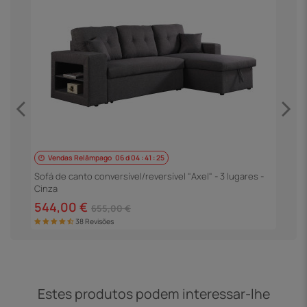
Vendas Relâmpago
06
d
04
:
41
:
25
S
P
Sofá de canto conversível/reversível "Axel" - 3 lugares -
Cinza
5
544,00 €
655,00 €
38 Revisões
Estes produtos podem interessar-lhe