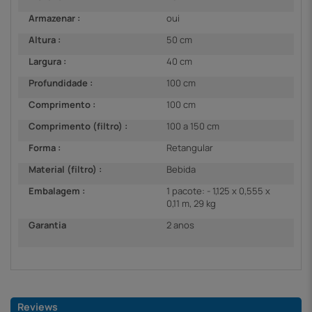
Armazenar :
oui
Altura :
50 cm
Largura :
40 cm
Profundidade :
100 cm
Comprimento :
100 cm
Comprimento (filtro) :
100 a 150 cm
Forma :
Retangular
Material (filtro) :
Bebida
Embalagem :
1 pacote: - 1,125 x 0,555 x
0,11 m, 29 kg
Garantia
2 anos
Reviews