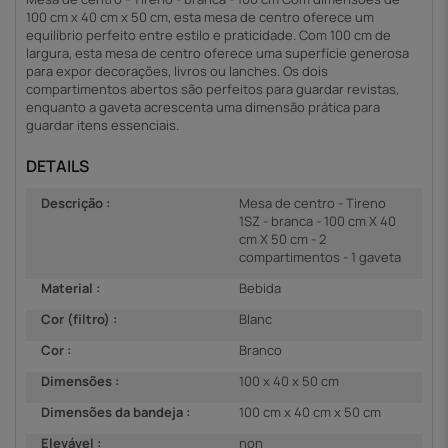
100 cm x 40 cm x 50 cm, esta mesa de centro oferece um
equilíbrio perfeito entre estilo e praticidade. Com 100 cm de
largura, esta mesa de centro oferece uma superfície generosa
para expor decorações, livros ou lanches. Os dois
compartimentos abertos são perfeitos para guardar revistas,
enquanto a gaveta acrescenta uma dimensão prática para
guardar itens essenciais.
DETAILS
Descrição :
Mesa de centro - Tireno
1SZ - branca - 100 cm X 40
cm X 50 cm - 2
compartimentos - 1 gaveta
Material :
Bebida
Cor (filtro) :
Blanc
Cor :
Branco
Dimensões :
100 x 40 x 50 cm
Dimensões da bandeja :
100 cm x 40 cm x 50 cm
Elevável :
non