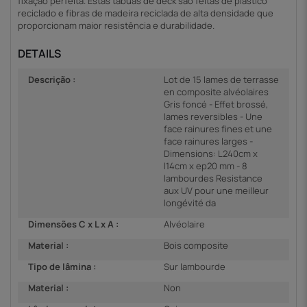
fixação perfeita. Estas tábuas de deck são feitas de plástico
reciclado e fibras de madeira reciclada de alta densidade que
proporcionam maior resistência e durabilidade.
DETAILS
Descrição :
Lot de 15 lames de terrasse
en composite alvéolaires
Gris foncé - Effet brossé,
lames reversibles - Une
face rainures fines et une
face rainures larges -
Dimensions: L240cm x
l14cm x ep20 mm - 8
lambourdes Resistance
aux UV pour une meilleur
longévité da
Dimensões C x L x A :
Alvéolaire
Material :
Bois composite
Tipo de lâmina :
Sur lambourde
Material :
Non