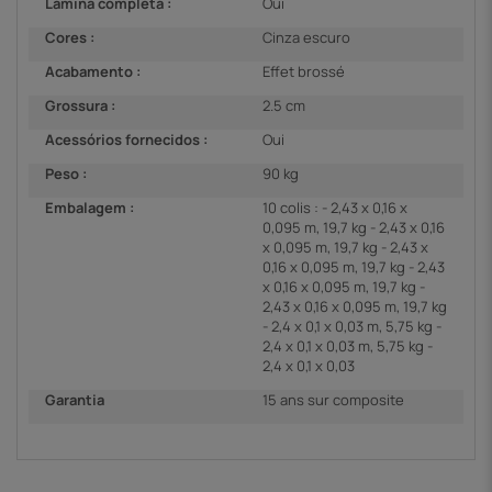
Lâmina completa :
Oui
Cores :
Cinza escuro
Acabamento :
Effet brossé
Grossura :
2.5 cm
Acessórios fornecidos :
Oui
Peso :
90 kg
Embalagem :
10 colis : - 2,43 x 0,16 x
0,095 m, 19,7 kg - 2,43 x 0,16
x 0,095 m, 19,7 kg - 2,43 x
0,16 x 0,095 m, 19,7 kg - 2,43
x 0,16 x 0,095 m, 19,7 kg -
2,43 x 0,16 x 0,095 m, 19,7 kg
- 2,4 x 0,1 x 0,03 m, 5,75 kg -
2,4 x 0,1 x 0,03 m, 5,75 kg -
2,4 x 0,1 x 0,03
Garantia
15 ans sur composite