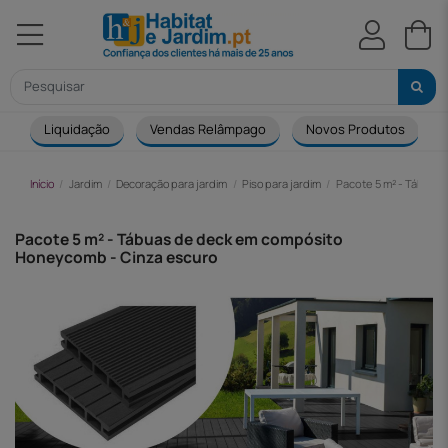
Liquidação
Vendas Relâmpago
Novos Produtos
Início
Jardim
Decoração para jardim
Piso para jardim
Pacote 5 m² - Tábua
Pacote 5 m² - Tábuas de deck em compósito
Honeycomb - Cinza escuro