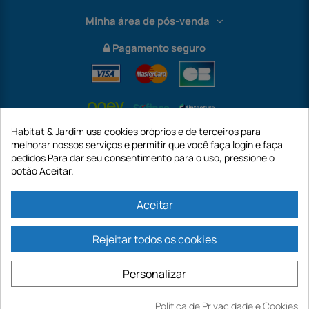
Minha área de pós-venda
Pagamento seguro
Habitat & Jardim usa cookies próprios e de terceiros para
melhorar nossos serviços e permitir que você faça login e faça
pedidos Para dar seu consentimento para o uso, pressione o
botão Aceitar.
International
Aceitar
Rejeitar todos os cookies
https://www.habitatejardim.pt é um site da empresa GECODIS SA com um
capital de 187.203,29€, 32 Rue de Paradis - PARIS 75010 (FRANÇA). A
Personalizar
GECODIS.SA criada em 11/04/1998 é uma subsidiária da ODAYA ​​​​​​HOLDING com
um capital de 2.750.640,00 EURO.
TODAS AS NOSSAS PROMOÇÕES SÃO VÁLIDAS ENQUANTO ESTOQUE
Política de Privacidade e Cookies