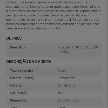
ou tirar uma soneca, passe de uma atividade para outra
imediatamente! Um confortável apoio para os pés Para melhorar
a sua posição na cadeira, não hesite em usar o seu apoio para os
pés ! Elevável, você pode descansar as pernas ali para um
momento de relaxamento e bem-estar ideal. Tanto para pernas
pesadas como para pernas cansadas, estender os pés lhe dará
uma sensação imediata de conforto!
DETAILS
Sem título :
1 pacote: - 0,81 x 0,77 x 0,66
m, 35 kg
DESCRIÇÃO DA CADEIRA
Tipo de cadeira :
Relax
Material (filtro) :
Semelhante
Material :
Semelhante
Cor (filtro) :
Noir
Dimensões :
85 x 93 x 100 cm
Cor :
Preto