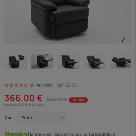
26 Revisões
REF:
95132
366,00 €
463,00 €
-97,00 €
Incluindo 0,00 € de ecotaxa
Cor :
Disponível
Entrega
estimada entre os dias
12/08/2026
e