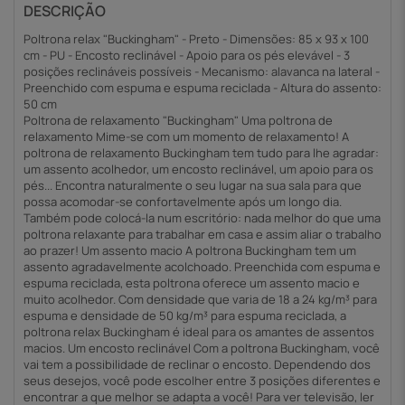
DESCRIÇÃO
Poltrona relax "Buckingham" - Preto - Dimensões: 85 x 93 x 100
cm - PU - Encosto reclinável - Apoio para os pés elevável - 3
posições reclináveis possíveis - Mecanismo: alavanca na lateral -
Preenchido com espuma e espuma reciclada - Altura do assento:
50 cm
Poltrona de relaxamento "Buckingham" Uma poltrona de
relaxamento Mime-se com um momento de relaxamento! A
poltrona de relaxamento Buckingham tem tudo para lhe agradar:
um assento acolhedor, um encosto reclinável, um apoio para os
pés... Encontra naturalmente o seu lugar na sua sala para que
possa acomodar-se confortavelmente após um longo dia.
Também pode colocá-la num escritório: nada melhor do que uma
poltrona relaxante para trabalhar em casa e assim aliar o trabalho
ao prazer! Um assento macio A poltrona Buckingham tem um
assento agradavelmente acolchoado. Preenchida com espuma e
espuma reciclada, esta poltrona oferece um assento macio e
muito acolhedor. Com densidade que varia de 18 a 24 kg/m³ para
espuma e densidade de 50 kg/m³ para espuma reciclada, a
poltrona relax Buckingham é ideal para os amantes de assentos
macios. Um encosto reclinável Com a poltrona Buckingham, você
vai tem a possibilidade de reclinar o encosto. Dependendo dos
seus desejos, você pode escolher entre 3 posições diferentes e
encontrar a que melhor se adapta a você! Para ver televisão, ler