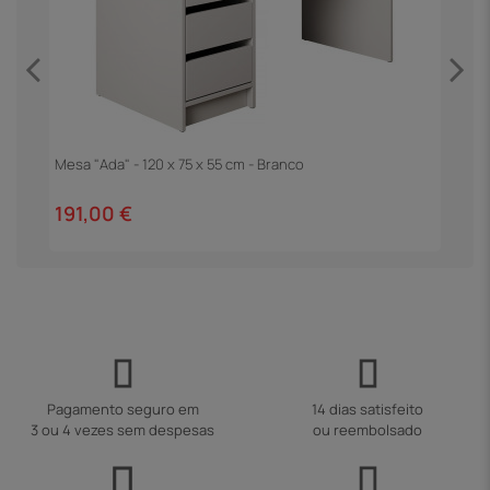
Mesa "Ada" - 120 x 75 x 55 cm - Branco
M
T
191,00 €
2
Pagamento seguro em
14 dias satisfeito
3 ou 4 vezes sem despesas
ou reembolsado