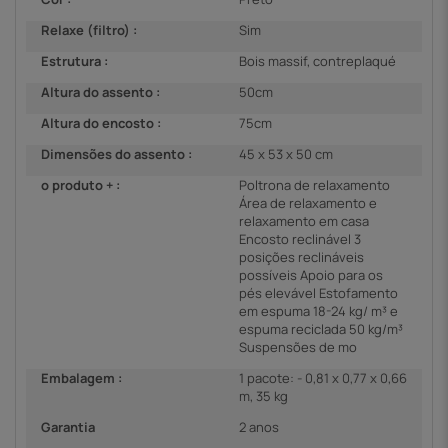
Relaxe (filtro) :
Sim
Estrutura :
Bois massif, contreplaqué
Altura do assento :
50cm
Altura do encosto :
75cm
Dimensões do assento :
45 x 53 x 50 cm
o produto + :
Poltrona de relaxamento
Área de relaxamento e
relaxamento em casa
Encosto reclinável 3
posições reclináveis
possíveis Apoio para os
pés elevável Estofamento
em espuma 18-24 kg/ m³ e
espuma reciclada 50 kg/m³
Suspensões de mo
Embalagem :
1 pacote: - 0,81 x 0,77 x 0,66
m, 35 kg
Garantia
2 anos