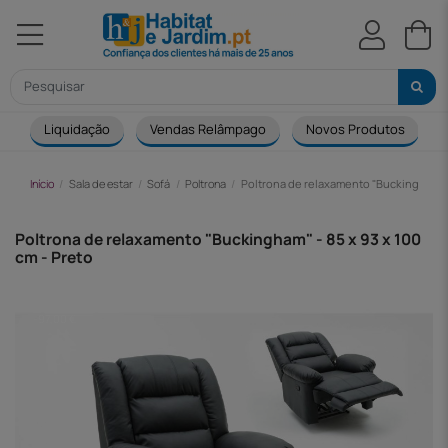
Liquidação
Vendas Relâmpago
Novos Produtos
Início
Sala de estar
Sofá
Poltrona
Poltrona de relaxamento "Buckingham" - 
Poltrona de relaxamento "Buckingham" - 85 x 93 x 100
cm - Preto
-97,00 €