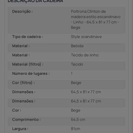
DESCRIÇÃO DA CADEIRA
Descrição :
Poltrona Clinton de
madeira estilo escandinavo
- Linho - 64,5 x 81 x 77 cm -
Bege
Tipo de cadeira :
Style scandinave
Material :
Bebida
Material :
Tecido de linho
Material (filtro) :
Tecido
Número de lugares :
1
Cor (filtro) :
Beige
Dimensões :
64,5 x 81 x 77 cm
Dimensões :
64,5 x 81 x 77 cm
Cor :
Bege
Comprimento :
64,5 cm
Largura :
81cm