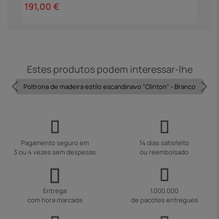
191,00 €
2
Estes produtos podem interessar-lhe
Poltrona de madeira estilo escandinavo "Clinton" - Branco
Pagamento seguro em
14 dias satisfeito
3 ou 4 vezes sem despesas
ou reembolsado
Entrega
1.000.000
com hora marcada
de pacotes entregues