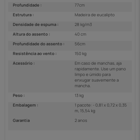
Profundidade :
77cm
Estrutura :
Madeira de eucalipto
Densidade de espuma :
28 kg/m3
Altura do assento :
40 cm
Profundidade do assento :
56cm
Resistência ao vento :
150 kg
Acessório :
Em caso de manchas, aja
rapidamente. Use um pano
limpo e úmido para
enxugar suavemente a
mancha.
Peso :
13 kg
Embalagem :
1 pacote: - 0,81 x 0,72 x 0,35
m, 15,54 kg
Garantia
2 anos