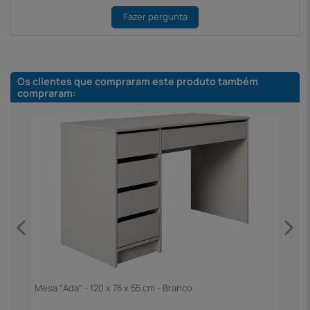
Fazer pergunta
Os clientes que compraram este produto também
compraram:
Mesa "Ada" - 120 x 75 x 55 cm - Branco
M
T