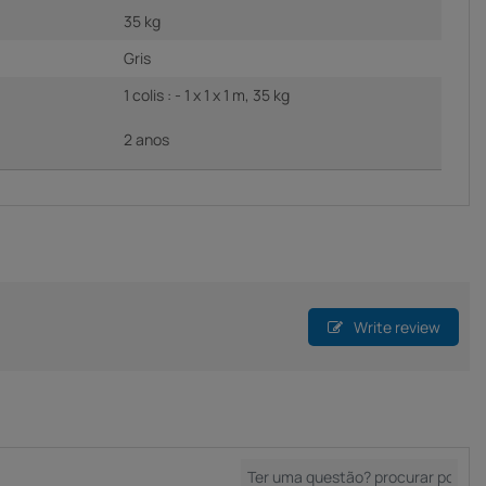
35 kg
Gris
1 colis : - 1 x 1 x 1 m, 35 kg
2 anos
Write review