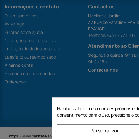
Informações e contato
Contact us
Quem somos nós
Habitat e Jardim
32 Rue de Paradis – PARI
Aviso legal
FRANCE
Eu preciso de ajuda
Telefone:
+33 1 76 31 11 61
Condições gerais de venda
Atendimento ao Clie
Proteção de dados pessoais
Segunda a quinta: 9h às 1
Satisfeito ou reembolsado
9h às 16h
A minha conta
Contacte-nos
Histórico de encomendas
Endereços
Habitat & Jardim usa cookies próprios e d
consentimento para o uso, pressione o bo
Personalizar
https://www.habitatejardim.pt é um site da empresa GECODIS SA com um c