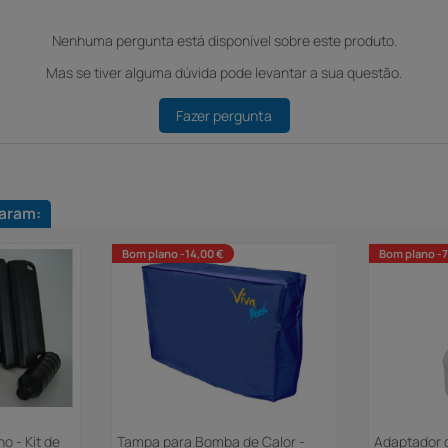
Nenhuma pergunta está disponível sobre este produto.
Mas se tiver alguma dúvida pode levantar a sua questão.
Fazer pergunta
aram:
Bom plano -14,00 €
Bom plano -7
o - Kit de
Tampa para Bomba de Calor -
Adaptador 