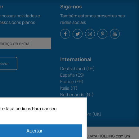
er
Siga-nos
nossas novidades e
Também estamos presentes nas
ossos bons planos
redes sociais
International
rever
Deutschland (DE)
España (ES)
France (FR)
Italia (IT)
Netherlands (NL)
Polska (PL)
Portugal (PT)
n e faça pedidos Para dar seu
United Kingdom (UK)
Aceitar
SA criada em 11/04/1998 é uma subsidiária da ODAYA ​​​​​​HOLDING com um