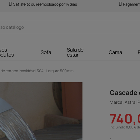
Satisfeito ou reembolsado por 14 dias
Pagament
vos
Sala de
Sofá
Cama
odutos
estar
de em aço inoxidável 304 - Largura 500 mm
Cascade 
Marca: Astral P
740,
Incluindo 0,00 € d
: