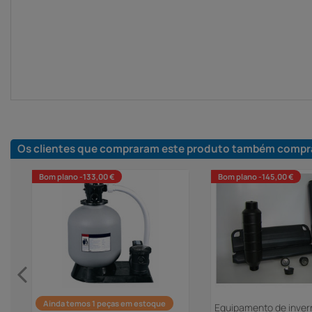
Os clientes que compraram este produto também compr
Bom plano -133,00 €
Bom plano -145,00 €
Ainda temos 1 peças em estoque
Equipamento de invern