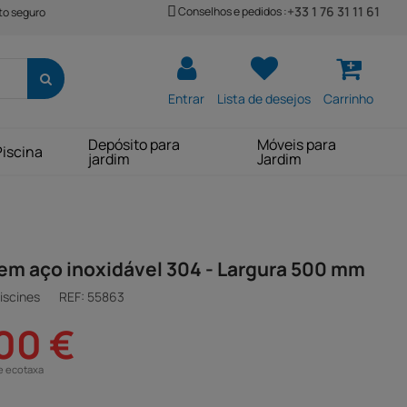
+33 1 76 31 11 61
Conselhos e pedidos :
o seguro
Entrar
Lista de desejos
Carrinho
Depósito para
Móveis para
Piscina
jardim
Jardim
em aço inoxidável 304 - Largura 500 mm
iscines
REF:
55863
00 €
e ecotaxa