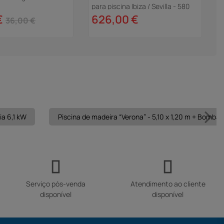
para piscina Ibiza / Sevilla - 580
p
gr/m² - azul
g
€
626,00 €
36,00 €
ia 6,1 kW
Piscina de madeira “Verona” - 5,10 x 1,20 m + Bomba d
Serviço pós-venda
Atendimento ao cliente
disponível
disponível