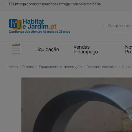
Entrega com hora marcada Entrega com hora marcada
MENU
Vendas
No
Liquidação
Relâmpago
Pr
Início
Piscina
Equipamento e decoração
Rochas e cascatas
Casca