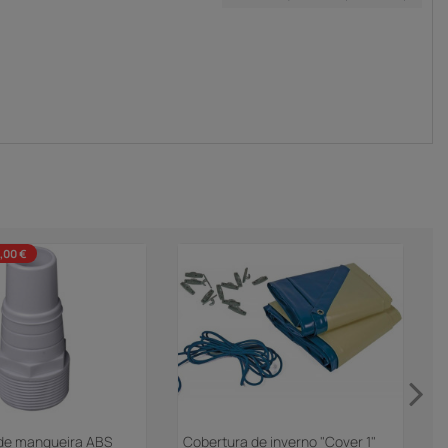
,00 €
de mangueira ABS
Cobertura de inverno "Cover 1"
C