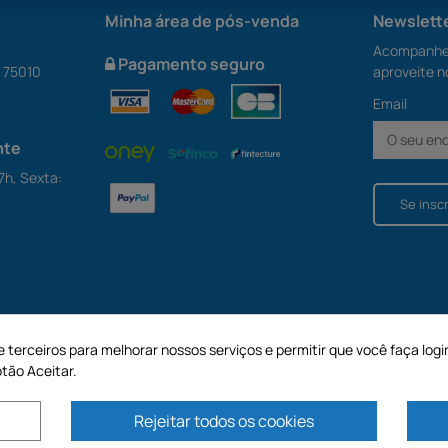
Minha área de pós-venda
Newslett
Acompanhe 
Pagamento seguro
S 75010
aproveite n
Email
nte
7h, Sexta:
Se insc
e terceiros para melhorar nossos serviços e permitir que você faça logi
tão Aceitar.
Rejeitar todos os cookies
apital de 187.203,29€, 32 Rue de Paradis - PARIS 75010 (FRANÇA). A GECODIS.