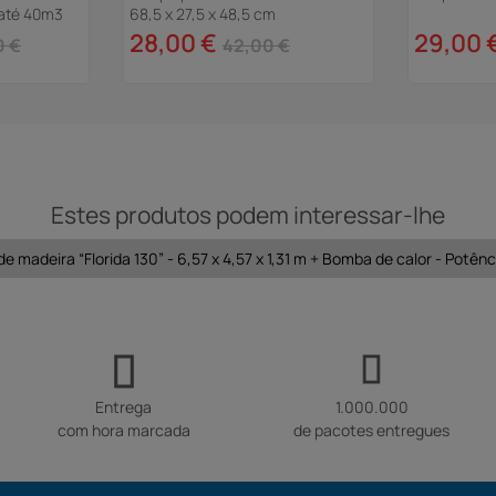
 até 40m3
68,5 x 27,5 x 48,5 cm
28,00 €
29,00 
0 €
42,00 €
Estes produtos podem interessar-lhe
de madeira “Florida 130” - 6,57 x 4,57 x 1,31 m + Bomba de calor - Potênc
Entrega
1.000.000
com hora marcada
de pacotes entregues