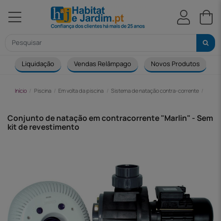
Liquidação
Vendas Relâmpago
Novos Produtos
Início
Piscina
Em volta da piscina
Sistema de natação contra-corrente
Conju
Conjunto de natação em contracorrente "Marlin" - Sem
kit de revestimento