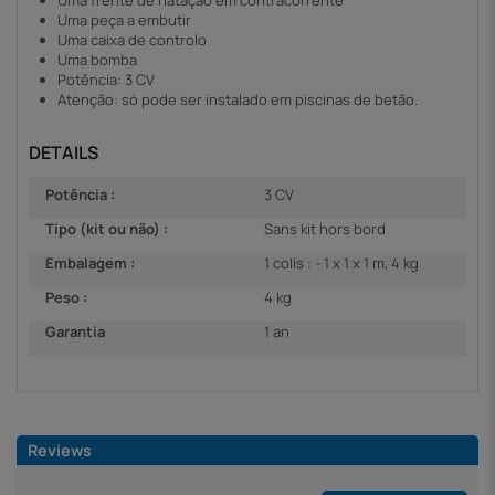
Uma peça a embutir
Uma caixa de controlo
Uma bomba
Potência: 3 CV
Atenção: só pode ser instalado em piscinas de betão.
DETAILS
Potência :
3 CV
Tipo (kit ou não) :
Sans kit hors bord
Embalagem :
1 colis : - 1 x 1 x 1 m, 4 kg
Peso :
4 kg
Garantia
1 an
Reviews