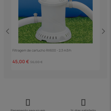
Filtragem de cartucho RX600 - 2,3 m3/h
E
45,00 €
1
56,00 €
Pagamento seguro em
14 dias satisfeito