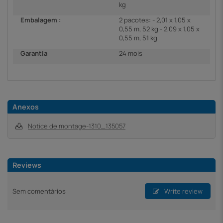
kg
Embalagem :
2 pacotes: - 2,01 x 1,05 x
0,55 m, 52 kg - 2,09 x 1,05 x
0,55 m, 51 kg
Garantia
24 mois
Anexos
Notice de montage-1310_135057
Reviews
Sem comentários
Write review