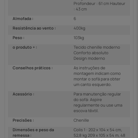
Profondeur : 61 cm Hauteur
: 43 cm
Almofada :
6
Resistência ao vento :
400kg
Peso :
103kg
o produto + :
Tecido chenille moderno
Conforto absoluto
Design moderno
Conselhos práticos :
As instruções de
montagem indicam como
montar o sofá para obter
um canto esquerdo.
Acessório :
Para manutenção regular
do sofá: Aspire
regularmente ou use uma
escova têxtil.
Precisões :
Chenille
Dimensões e peso da
Colis 1 : 202 x 104 x 54 cm,
remessa :
52,8 kg 209 x 105 x 54 m, 48