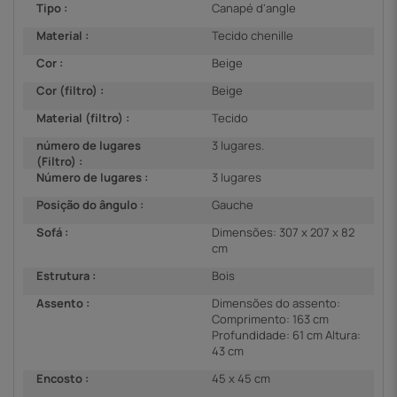
Tipo :
Canapé d'angle
Material :
Tecido chenille
Cor :
Beige
Cor (filtro) :
Beige
Material (filtro) :
Tecido
número de lugares
3 lugares.
(Filtro) :
Número de lugares :
3 lugares
Posição do ângulo :
Gauche
Sofá :
Dimensões: 307 x 207 x 82
cm
Estrutura :
Bois
Assento :
Dimensões do assento:
Comprimento: 163 cm
Profundidade: 61 cm Altura:
43 cm
Encosto :
45 x 45 cm