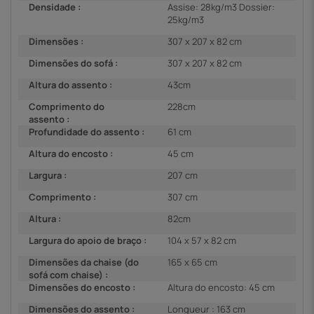
Densidade :
Assise: 28kg/m3 Dossier:
25kg/m3
Dimensões :
307 x 207 x 82 cm
Dimensões do sofá :
307 x 207 x 82 cm
Altura do assento :
43cm
Comprimento do
228cm
assento :
Profundidade do assento :
61 cm
Altura do encosto :
45 cm
Largura :
207 cm
Comprimento :
307 cm
Altura :
82cm
Largura do apoio de braço :
104 x 57 x 82 cm
Dimensões da chaise (do
165 x 65 cm
sofá com chaise) :
Dimensões do encosto :
Altura do encosto: 45 cm
Dimensões do assento :
Longueur : 163 cm