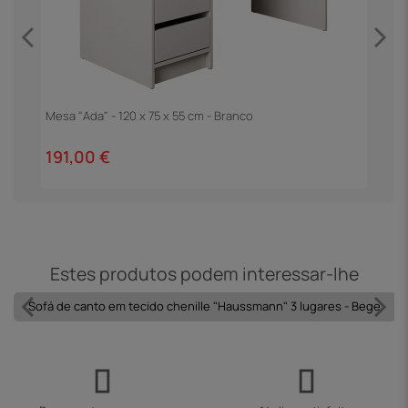
Mesa "Ada" - 120 x 75 x 55 cm - Branco
M
T
191,00 €
2
Estes produtos podem interessar-lhe
Sofá de canto em tecido chenille "Haussmann" 3 lugares - Bege