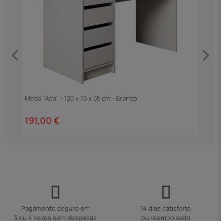
9
Mesa "Ada" - 120 x 75 x 55 cm - Branco
M
T
191,00 €
2
Pagamento seguro em
14 dias satisfeito
3 ou 4 vezes sem despesas
ou reembolsado