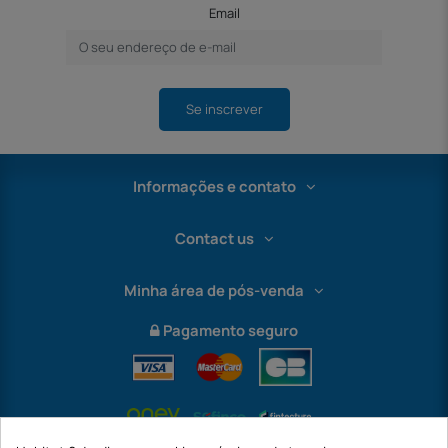
Email
Se inscrever
Informações e contato
Contact us
Minha área de pós-venda
Pagamento seguro