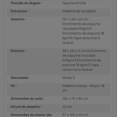
Posição do ângulo :
Gauche/Droite
Estrutura :
Madeira de eucalipto
Assento :
167 x 48 x 45 cm
Enchimento de espuma
reciclada 50kg/m3
Enchimento de espuma 18
kg/m3 Capa removível e
lavável
Encosto :
58 x 46 x 14 cm Enchimento
de espuma reciclada
50kg/m3 Enchimento de
espuma 18 kg/m3 Capa
removível e lavável
Densidade :
Molas S
Pé :
Madeira maciça - Altura: 18
cm
Dimensões do sofá :
194 x 75 x 84 cm
Altura do assento :
45 cm
Dimensões da chaise (do
57 x 100 x 45 cm