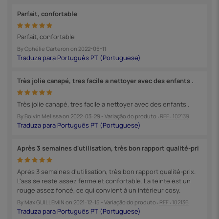
Parfait, confortable
Parfait, confortable
By
Ophélie Carteron
on
2022-05-11
Très jolie canapé, tres facile a nettoyer avec des enfants .
Très jolie canapé, tres facile a nettoyer avec des enfants .
By
Boivin Melissa
on
2022-03-29
- Variação do produto :
REF : 102139
Après 3 semaines d'utilisation, très bon rapport qualité-pri
Après 3 semaines d'utilisation, très bon rapport qualité-prix.
L'assise reste assez ferme et confortable. La teinte est un
rouge assez foncé, ce qui convient à un intérieur cosy.
By
Max GUILLEMIN
on
2021-12-15
- Variação do produto :
REF : 102136