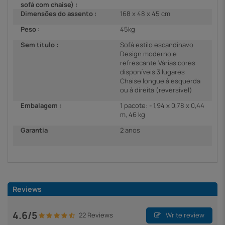
sofá com chaise) :
Dimensões do assento :
168 x 48 x 45 cm
Peso :
45kg
Sem título :
Sofá estilo escandinavo
Design moderno e
refrescante Várias cores
disponíveis 3 lugares
Chaise longue à esquerda
ou à direita (reversível)
Embalagem :
1 pacote: - 1,94 x 0,78 x 0,44
m, 46 kg
Garantia
2 anos
Reviews
4.6/5
22 Reviews
Write review