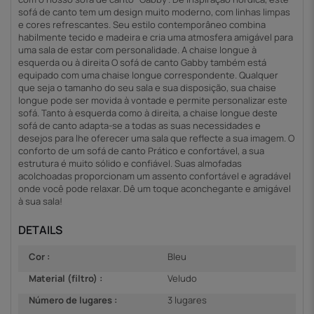
sofá de canto tem um design muito moderno, com linhas limpas
e cores refrescantes. Seu estilo contemporâneo combina
habilmente tecido e madeira e cria uma atmosfera amigável para
uma sala de estar com personalidade. A chaise longue à
esquerda ou à direita O sofá de canto Gabby também está
equipado com uma chaise longue correspondente. Qualquer
que seja o tamanho do seu sala e sua disposição, sua chaise
longue pode ser movida à vontade e permite personalizar este
sofá. Tanto à esquerda como à direita, a chaise longue deste
sofá de canto adapta-se a todas as suas necessidades e
desejos para lhe oferecer uma sala que reflecte a sua imagem. O
conforto de um sofá de canto Prático e confortável, a sua
estrutura é muito sólido e confiável. Suas almofadas
acolchoadas proporcionam um assento confortável e agradável
onde você pode relaxar. Dê um toque aconchegante e amigável
à sua sala!
DETAILS
Cor :
Bleu
Material (filtro) :
Veludo
Número de lugares :
3 lugares