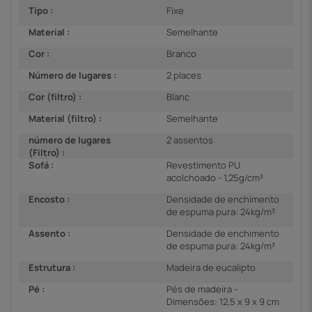
Tipo :
Fixe
Material :
Semelhante
Cor :
Branco
Número de lugares :
2 places
Cor (filtro) :
Blanc
Material (filtro) :
Semelhante
número de lugares
2 assentos
(Filtro) :
Sofá :
Revestimento PU
acolchoado - 1,25g/cm³
Encosto :
Densidade de enchimento
de espuma pura: 24kg/m³
Assento :
Densidade de enchimento
de espuma pura: 24kg/m³
Estrutura :
Madeira de eucalipto
Pé :
Pés de madeira -
Dimensões: 12,5 x 9 x 9 cm