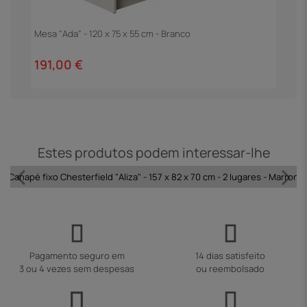
Mesa "Ada" - 120 x 75 x 55 cm - Branco
M
T
191,00 €
2
Estes produtos podem interessar-lhe
Canapé fixo Chesterfield "Aliza" - 157 x 82 x 70 cm - 2 lugares - Marron
Pagamento seguro em
14 dias satisfeito
3 ou 4 vezes sem despesas
ou reembolsado