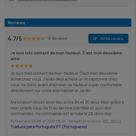
Reviews
4.7/5
18 Reviews
Write review
Je suis très content de mon fauteuil. C'est mon deuxième
acha
Je suis très content de mon fauteuil. C'est mon deuxième
achat chez vous. J'avais déjà acheté un lit capitonné chez
vous via Darty avant d'acheter ce fauteuil super confortable
directement sur votre site Habitat et Jardin.
Ma livraison devait avoir lieu entre 24 et 30 août. Mais grâce à
mon simple coup de fil au service clientèle et suivi des
commandes, ma commande est arrivée le 23, donc bcp
By
Ousmane SIDIBE
on
2022-08-24
- Variação do produto :
REF : 80459