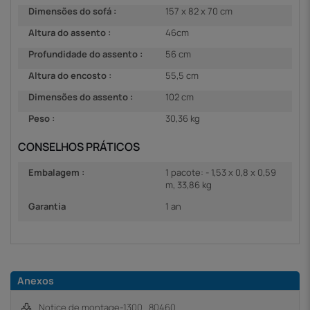
Dimensões do sofá :
157 x 82 x 70 cm
Altura do assento :
46cm
Profundidade do assento :
56 cm
Altura do encosto :
55,5 cm
Dimensões do assento :
102 cm
Peso :
30,36 kg
CONSELHOS PRÁTICOS
Embalagem :
1 pacote: - 1,53 x 0,8 x 0,59
m, 33,86 kg
Garantia
1 an
Anexos
Notice de montage-1300_80460