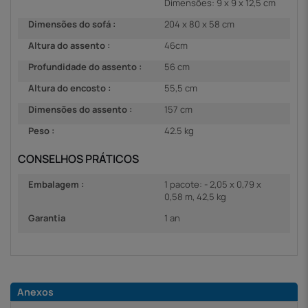
Dimensões: 9 x 9 x 12,5 cm
Dimensões do sofá :
204 x 80 x 58 cm
Altura do assento :
46cm
Profundidade do assento :
56 cm
Altura do encosto :
55,5 cm
Dimensões do assento :
157 cm
Peso :
42.5 kg
CONSELHOS PRÁTICOS
Embalagem :
1 pacote: - 2,05 x 0,79 x
0,58 m, 42,5 kg
Garantia
1 an
Anexos