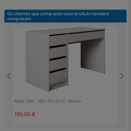
Os clientes que compraram este produto também
compraram:
Mesa "Ada" - 120 x 75 x 55 cm - Branco
M
T
191,00 €
2