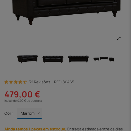
32 Revisões
REF:
80465
479,00 €
Incluindo 0,00 € de ecotaxa
Cor :
Ainda temos 1 peças em estoque,
Entrega
estimada entre os dias