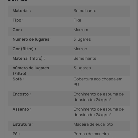
Material :
Semelhante
Tipo :
Fixe
Cor :
Marrom
Número de lugares :
3 lugares
Cor (filtro) :
Marron
Material (filtro) :
Semelhante
número de lugares
3 lugares.
(Filtro) :
Sofá :
Cobertura acolchoada em
PU
Encosto :
Enchimento de espuma de
densidade: 24kg/m³
Assento :
Enchimento de espuma de
densidade: 24kg/m³
Estrutura :
Madeira de eucalipto
Pé :
Pernas de madeira -