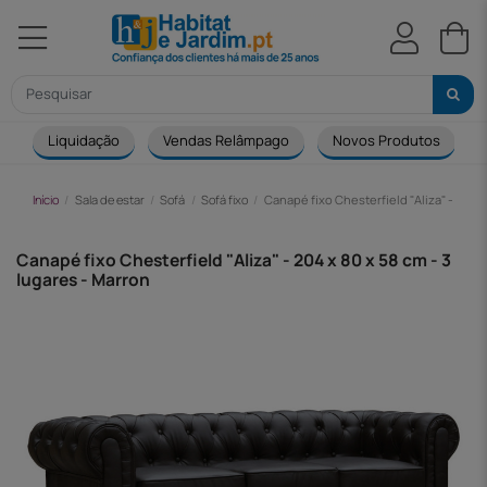
Liquidação
Vendas Relâmpago
Novos Produtos
Início
Sala de estar
Sofá
Sofá fixo
Canapé fixo Chesterfield "Aliza" - 204 x
Canapé fixo Chesterfield "Aliza" - 204 x 80 x 58 cm - 3
lugares - Marron