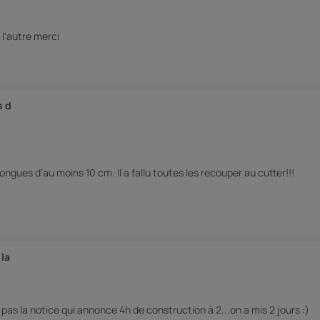
 l'autre merci
s d
gues d’au moins 10 cm. Il a fallu toutes les recouper au cutter!!!
la
pas la notice qui annonce 4h de construction à 2...on a mis 2 jours :)