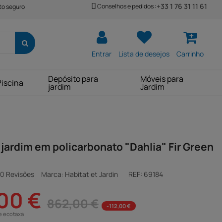
+33 1 76 31 11 61
Conselhos e pedidos :
o seguro
Entrar
Lista de desejos
Carrinho
Depósito para
Móveis para
Piscina
jardim
Jardim
 jardim em policarbonato "Dahlia" Fir Green
0 Revisões
Marca: Habitat et Jardin
REF:
69184
00 €
862,00 €
-112,00 €
e ecotaxa