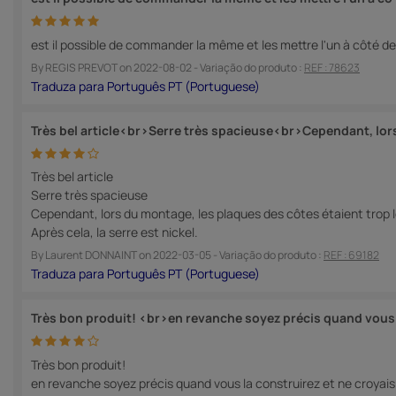
est il possible de commander la même et les mettre l'un à côté de
By
REGIS PREVOT
on
2022-08-02
- Variação do produto :
REF : 78623
Très bel article<br>Serre très spacieuse<br>Cependant, lor
Très bel article
Serre très spacieuse
Cependant, lors du montage, les plaques des côtes étaient trop lon
Après cela, la serre est nickel.
By
Laurent DONNAINT
on
2022-03-05
- Variação do produto :
REF : 69182
Très bon produit! <br>en revanche soyez précis quand vous 
Très bon produit!
en revanche soyez précis quand vous la construirez et ne croyais 