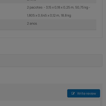
2 pacotes: - 3,15 x 0,18 x 0,25 m, 50,75 kg -
1,805 x 0,645 x 0,12 m, 18,8 kg
2 anos
Write review