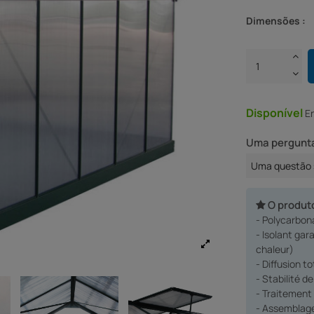
Dimensões :
Disponível
E
Uma pergunta
Uma questão 
O produt
- Polycarbona
- Isolant ga
chaleur)
- Diffusion t
- Stabilité d
- Traitement 
- Assemblage