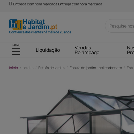
Entrega com hora marcada Entrega com hora marcada
MENU
Vendas
No
Liquidação
Relâmpago
Pr
Início
Jardim
Estufa de jardim
Estufa de jardim - policarbonato
Estu
-112,00 €