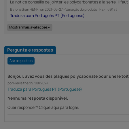
La notice conseille de jointer les polycarbonates à la serre, il fau
By
jonathan HENRI
on
2021-05-27
- Variação do produto :
REF : 69183
Mostrar mais avaliações
Pergunta e respostas
Ask a question
Bonjour, avez vous des plaques polycabonate pour une le toit
por Pierre the 29/08/2024
Nenhuma resposta disponível.
Quer responder?
Clique aqui para logar.