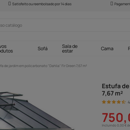
Satisfeito ou reembolsado por 14 dias
Pagament
vos
Sala de
Sofá
Cama
odutos
estar
fa de jardim em policarbonato "Dahlia" Fir Green 7,67 m²
Estufa de
7,67 m²
4
750,
Incluindo 0,00 € d