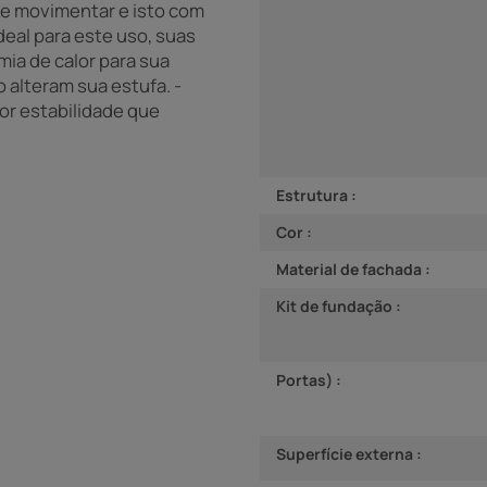
r e movimentar e isto com
deal para este uso, suas
ia de calor para sua
o alteram sua estufa. -
r estabilidade que
Estrutura :
Cor :
Material de fachada :
Kit de fundação :
Portas) :
Superfície externa :