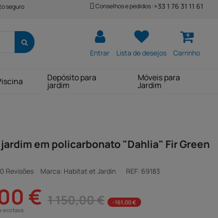
+33 1 76 31 11 61
Conselhos e pedidos :
o seguro
Entrar
Lista de desejos
Carrinho
Depósito para
Móveis para
Piscina
jardim
Jardim
 jardim em policarbonato "Dahlia" Fir Green
0 Revisões
Marca: Habitat et Jardin
REF:
69183
00 €
1 150,00 €
-161,00 €
e ecotaxa