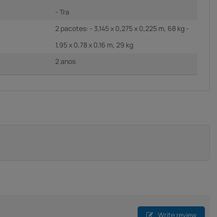
- Tra
2 pacotes: - 3,145 x 0,275 x 0,225 m, 68 kg -
1,95 x 0,78 x 0,16 m, 29 kg
2 anos
Write review