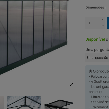
Dimensões :
Disponível
E
Uma pergunta
Uma questão 
O produt
- Polycarbona
- 4 Gouttière
- Isolant ga
chaleur)
- Diffusion t
- Stabilité d
- Traitement 