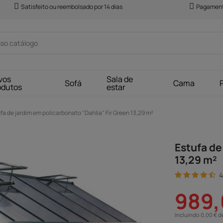
Satisfeito ou reembolsado por 14 dias
Pagament
vos
Sala de
Sofá
Cama
odutos
estar
fa de jardim em policarbonato "Dahlia" Fir Green 13,29 m²
Estufa de
13,29 m²
4
989,
Incluindo 0,00 € d