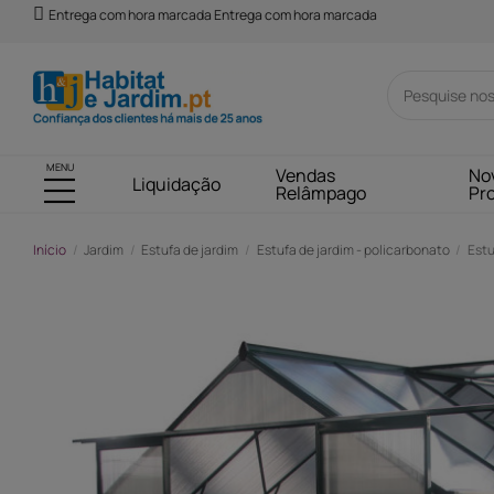
Entrega com hora marcada Entrega com hora marcada
MENU
Vendas
No
Liquidação
Relâmpago
Pr
Início
Jardim
Estufa de jardim
Estufa de jardim - policarbonato
Estu
-161,00 €