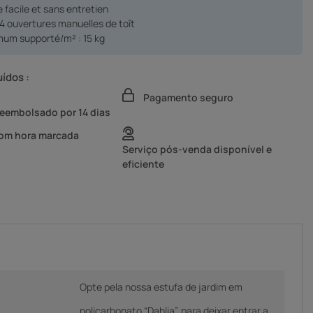
 facile et sans entretien
 4 ouvertures manuelles de toît
mum supporté/m² : 15 kg
uídos :
Pagamento seguro
reembolsado por 14 dias
com hora marcada
Serviço pós-venda disponível e
eficiente
Opte pela nossa estufa de jardim em
policarbonato “Dahlia”, para deixar entrar a