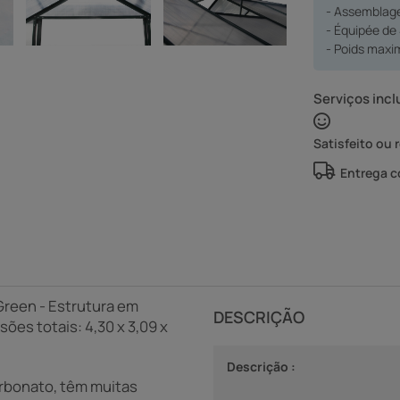
- Assemblage
- Équipée de
- Poids maxi
Serviços incl
Satisfeito ou 
Entrega 
 Green - Estrutura em
DESCRIÇÃO
ões totais: 4,30 x 3,09 x
Descrição :
arbonato, têm muitas