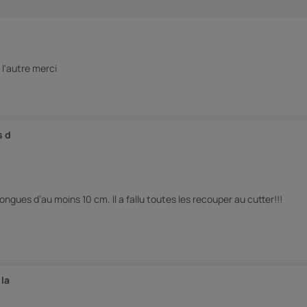
 l'autre merci
s d
gues d’au moins 10 cm. Il a fallu toutes les recouper au cutter!!!
la