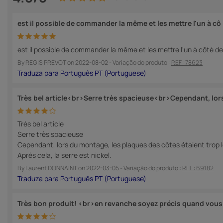
est il possible de commander la même et les mettre l'un à cô
est il possible de commander la même et les mettre l'un à côté de
By
REGIS PREVOT
on
2022-08-02
- Variação do produto :
REF : 78623
Très bel article<br>Serre très spacieuse<br>Cependant, lor
Très bel article
Serre très spacieuse
Cependant, lors du montage, les plaques des côtes étaient trop lon
Après cela, la serre est nickel.
By
Laurent DONNAINT
on
2022-03-05
- Variação do produto :
REF : 69182
Très bon produit! <br>en revanche soyez précis quand vous 