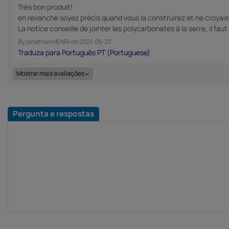
Très bon produit!
en revanche soyez précis quand vous la construirez et ne croyais 
La notice conseille de jointer les polycarbonates à la serre, il fau
By
jonathan HENRI
on
2021-05-27
Mostrar mais avaliações
Pergunta e respostas