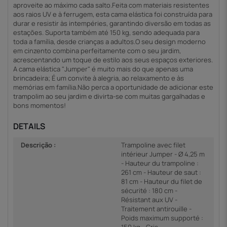
aproveite ao máximo cada salto.Feita com materiais resistentes
aos raios UV e à ferrugem, esta cama elástica foi construída para
durar e resistir às intempéries, garantindo diversão em todas as
estações. Suporta também até 150 kg, sendo adequada para
toda a família, desde crianças a adultos.O seu design moderno
em cinzento combina perfeitamente com o seu jardim,
acrescentando um toque de estilo aos seus espaços exteriores.
A cama elástica "Jumper" é muito mais do que apenas uma
brincadeira; É um convite à alegria, ao relaxamento e às
memórias em família.Não perca a oportunidade de adicionar este
trampolim ao seu jardim e divirta-se com muitas gargalhadas e
bons momentos!
DETAILS
Descrição :
Trampoline avec filet
intérieur Jumper - Ø 4,25 m
- Hauteur du trampoline :
261 cm - Hauteur de saut :
81 cm - Hauteur du filet de
sécurité : 180 cm -
Résistant aux UV -
Traitement antirouille -
Poids maximum supporté :