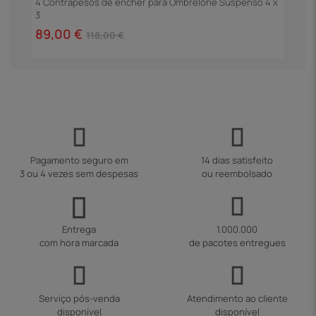
4 Contrapesos de encher para Ombrelone Suspenso 4 x
3
4
89,00 €
118,00 €
Pagamento seguro em
14 dias satisfeito
3 ou 4 vezes sem despesas
ou reembolsado
Entrega
1.000.000
com hora marcada
de pacotes entregues
Serviço pós-venda
Atendimento ao cliente
disponível
disponível