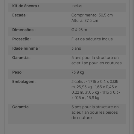
Kit de âncora :
Inclus
Escada :
Comprimento: 30,5 cm
Altura: 87,5 cm
Dimensões :
Ø 4.25 m
Proteção :
Filet de sécurité inclus
Idade mínima :
3 ans
Garantia :
5 ans pour la structure en
acier 1 an pour les coutures
Peso :
73,9 kg
Embalagem :
3 colis : - 1,715 x 0,4 x 0,135
m, 25,95 kg - 1,66 x 0,45 x
0,22 m, 31,05 kg - 1,115 x 0,37
x 0,15 m, 16,9 kg
Garantia
5 ans pour la structure en
acier, 1 an pour les pièces
de couture