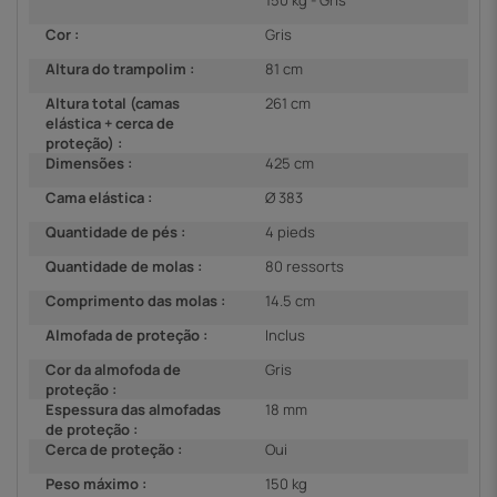
150 kg - Gris
Cor :
Gris
Altura do trampolim :
81 cm
Altura total (camas
261 cm
elástica + cerca de
proteção) :
Dimensões :
425 cm
Cama elástica :
Ø 383
Quantidade de pés :
4 pieds
Quantidade de molas :
80 ressorts
Comprimento das molas :
14.5 cm
Almofada de proteção :
Inclus
Cor da almofoda de
Gris
proteção :
Espessura das almofadas
18 mm
de proteção :
Cerca de proteção :
Oui
Peso máximo :
150 kg