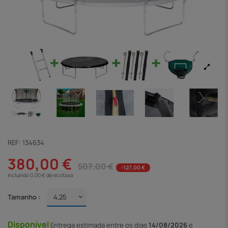
REF:
134634
380,00 €
507,00 €
-127,00 €
Incluindo 0,00 € de ecotaxa
Tamanho :
Disponível
Entrega
estimada entre os dias
14/08/2026
e