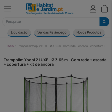
Liquidação
Vendas Relâmpago
Novos Produtos
Início
Trampolim Yoopi 2 LUXE - Ø 3,65 m - Com rede + escada + cobertura + kit 
Trampolim Yoopi 2 LUXE - Ø 3,65 m - Com rede + escada
+ cobertura + kit de âncora
-61,00 €