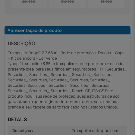
204,00 €
340,00 €
35,00 €
Apresentação do produto
DESCRIÇÃO
Trampolim "Yoopi" Ø 3,65 m - Rede de proteção + Escada + Capa
+ Kit de âncora - Cor verde
"yoopi" trampoline 3,65 m trampolim + rede protetora + escada,
presente ideal para seus filhos em seguradores 1 1 1 1 Securties_
Securties_ Securties_ Securties_ Securties_ Securties,
Securties_ Securties, Securties_ Securties, Securties_
Securties, Securties_ Securties_ Securties_ Securties_
Securties_ Securties_ Securties, , Reach, CE, ITS-GS Este
produto inclui: sua rede de proteção, suas estruturas de aço
galvanizado a quente (inox - interno/externo), sua almofada
grande e seu tapete de salto fabricado nos Estados Unidos.
DETAILS
Descrição :
Trampolim entregue com