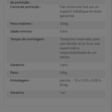
de proteção :
Cerca de proteção :
Filet antichute fixé sur un
support métallique en acier
galvanisé
Peso máximo :
120kg
Idade mínima :
3 ans
Tempo de montagem :
Trampolim reservado para
uso familiar ao ar livre, sob
supervisão e
responsabilidade de um
adulto.
Garantia :
1 ano
Peso :
59kg
Embalagem :
pacote: - 1,5 x 0,53 x 0,28 m,
63 kg
Garantia
1 an