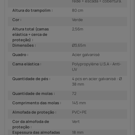
rede + escada + cobertura.
Altura do trampolim :
80 cm
Cor :
Verde
Altura total (camas
2,56m
elástica + cerca de
proteção) :
Dimensões :
Ø3,65m
Quadro :
Acier galvanisé
Cama elástica :
Polypropylène U.S.A - Anti-
UV
Quantidade de pés :
4 pcs en acier galvanisé : Ø
38 mm
Quantidade de molas :
72
Comprimento das molas :
145 mm
Almofada de proteção :
PVC+PE
Cor da almofoda de
Vert
proteção :
Espessura das almofadas
18 mm