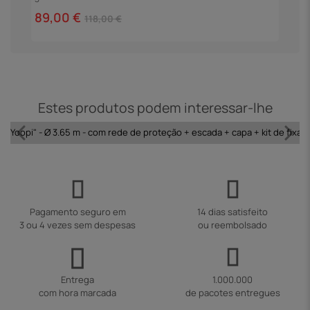
4
89,00 €
118,00 €
Estes produtos podem interessar-lhe
 "Yoopi" - Ø 3.65 m - com rede de proteção + escada + capa + kit de fixaç
Pagamento seguro em
14 dias satisfeito
3 ou 4 vezes sem despesas
ou reembolsado
Entrega
1.000.000
com hora marcada
de pacotes entregues