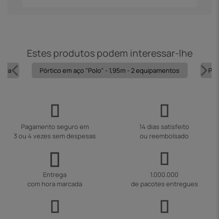
Estes produtos podem interessar-lhe
cora
Pórtico em aço "Polo" - 1,95m - 2 equipamentos
Pór
Pagamento seguro em
14 dias satisfeito
3 ou 4 vezes sem despesas
ou reembolsado
Entrega
1.000.000
com hora marcada
de pacotes entregues