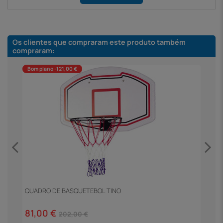
Os clientes que compraram este produto também
compraram:
Bom plano -121,00 €
QUADRO DE BASQUETEBOL TINO
M
81,00 €
1
202,00 €