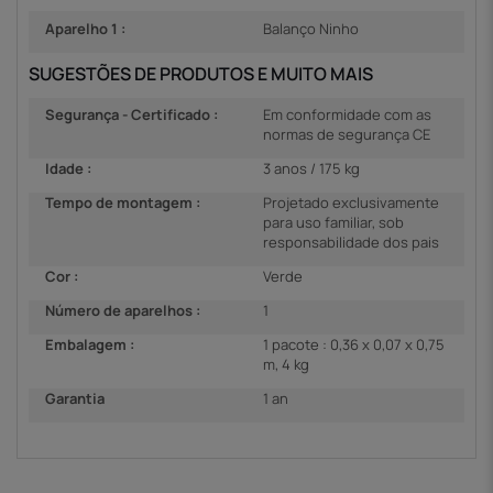
Aparelho 1 :
Balanço Ninho
SUGESTÕES DE PRODUTOS E MUITO MAIS
Segurança - Certificado :
Em conformidade com as
normas de segurança CE
Idade :
3 anos / 175 kg
Tempo de montagem :
Projetado exclusivamente
para uso familiar, sob
responsabilidade dos pais
Cor :
Verde
Número de aparelhos :
1
Embalagem :
1 pacote : 0,36 x 0,07 x 0,75
m, 4 kg
Garantia
1 an