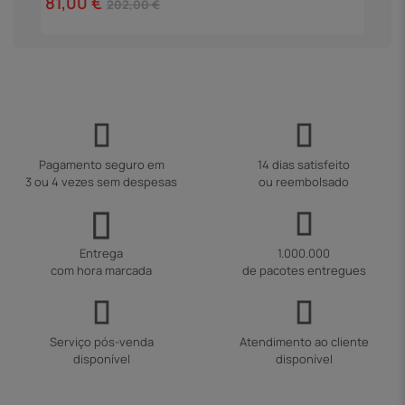
81,00 €
1
202,00 €
Pagamento seguro em
14 dias satisfeito
3 ou 4 vezes sem despesas
ou reembolsado
Entrega
1.000.000
com hora marcada
de pacotes entregues
Serviço pós-venda
Atendimento ao cliente
disponível
disponível