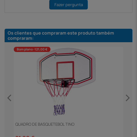
Fazer pergunta
Os clientes que compraram este produto também
compraram:
Bom plano -121,00 €
QUADRO DE BASQUETEBOL TINO
M