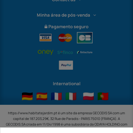
Minha área de pós-venda
Pagamento seguro
International
https://www.habitatejardim.pt é um site da empresa GECODIS SA com um
capital de 187.203,29€, 32 Rue de Paradis - PARIS 75010 (FRANÇA). A
GECODIS.SA criada em 11/04/1998 é uma subsidiária da ODAYA ​​​​​​HOLDING com
um capital de 2.750.640,00 EURO.