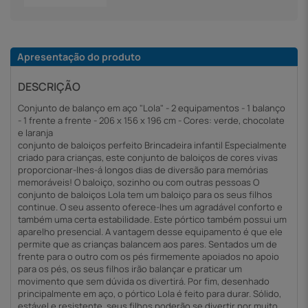
Apresentação do produto
DESCRIÇÃO
Conjunto de balanço em aço "Lola" - 2 equipamentos - 1 balanço
- 1 frente a frente - 206 x 156 x 196 cm - Cores: verde, chocolate
e laranja
conjunto de baloiços perfeito Brincadeira infantil Especialmente
criado para crianças, este conjunto de baloiços de cores vivas
proporcionar-lhes-á longos dias de diversão para memórias
memoráveis! O baloiço, sozinho ou com outras pessoas O
conjunto de baloiços Lola tem um baloiço para os seus filhos
continue. O seu assento oferece-lhes um agradável conforto e
também uma certa estabilidade. Este pórtico também possui um
aparelho presencial. A vantagem desse equipamento é que ele
permite que as crianças balancem aos pares. Sentados um de
frente para o outro com os pés firmemente apoiados no apoio
para os pés, os seus filhos irão balançar e praticar um
movimento que sem dúvida os divertirá. Por fim, desenhado
principalmente em aço, o pórtico Lola é feito para durar. Sólido,
estável e resistente, seus filhos poderão se divertir por muito