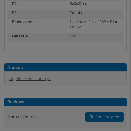
Pé :
3x3x32 cm
Pé :
Founis
Embalagem :
1 pacote: - 1,9 x 0,155 x 0,1 m,
11,15 kg
Garantia
1 an
Anexos
Notice de montage
Reviews
Sem comentários
Write review