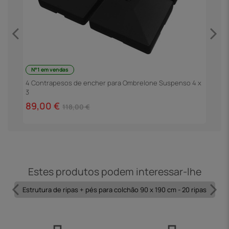
N°1 em vendas
G
4 Contrapesos de encher para Ombrelone Suspenso 4 x
3
4
89,00 €
118,00 €
Estes produtos podem interessar-lhe
Estrutura de ripas + pés para colchão 90 x 190 cm - 20 ripas