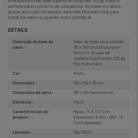
esta estrutura de ripas suporta um peso até 120 kg, o que é
perfeito para o conforto de uma pessoa. Montado em altura
graças aos 4 pés fornecidos, será mais fácil para você para
limpar por baixo ou guardar outro colchão ali.
DETAILS
Descrição da base da
Base de ripas para colchão
cama :
90 x 190 cm Estrutura em
ferro 2 x 13 ripas de
madeira Suporta até 200 kg
Pés fornecidos
Cor :
Preto
Dimensões :
92 x 192 x 36 cm
Dimensões da cama :
90 x 190 centímetros
Estrutura :
Ferro
Características do
Ripas: 70,5 x 5,3 cm -
produto :
Espessura: 9 mm - Qtd.: 13 -
Contraplacado
tamanho :
92x192cm