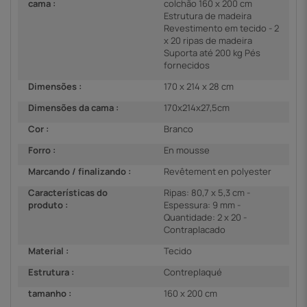
cama :
colchão 160 x 200 cm
Estrutura de madeira
Revestimento em tecido - 2
x 20 ripas de madeira
Suporta até 200 kg Pés
fornecidos
Dimensões :
170 x 214 x 28 cm
Dimensões da cama :
170x214x27,5cm
Cor :
Branco
Forro :
En mousse
Marcando / finalizando :
Revêtement en polyester
Características do
Ripas: 80,7 x 5,3 cm -
produto :
Espessura: 9 mm -
Quantidade: 2 x 20 -
Contraplacado
Material :
Tecido
Estrutura :
Contreplaqué
tamanho :
160 x 200 cm