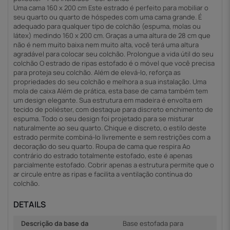
Uma cama 160 x 200 cm Este estrado é perfeito para mobiliar o
seu quarto ou quarto de hóspedes com uma cama grande. É
adequado para qualquer tipo de colchão (espuma, molas ou
látex) medindo 160 x 200 cm. Graças a uma altura de 28 cm que
não é nem muito baixa nem muito alta, você terá uma altura
agradável para colocar seu colchão. Prolongue a vida útil do seu
colchão O estrado de ripas estofado é o móvel que você precisa
para proteja seu colchão. Além de elevá-lo, reforça as
propriedades do seu colchão e melhora a sua instalação. Uma
mola de caixa Além de prática, esta base de cama também tem
um design elegante. Sua estrutura em madeira é envolta em
tecido de poliéster, com destaque para discreto enchimento de
espuma. Todo o seu design foi projetado para se misturar
naturalmente ao seu quarto. Chique e discreto, o estilo deste
estrado permite combiná-lo livremente e sem restrições com a
decoração do seu quarto. Roupa de cama que respira Ao
contrário do estrado totalmente estofado, este é apenas
parcialmente estofado. Cobrir apenas a estrutura permite que o
ar circule entre as ripas e facilita a ventilação contínua do
colchão.
DETAILS
Descrição da base da
Base estofada para