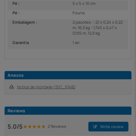
Pé :
5 x 5 x 10 cm
Pé :
Founis
Embalagem :
2 pacotes: - 2,1 x 0,24 x 0,22
m, 16,3 kg - 1,745 x 0,47 x
0,105 m, 12,9 kg
Garantia
1 an
Anexos
Notice de montage-1307_97482
Reviews
5.0/5
2 Reviews
Write review