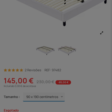
2 Revisões
REF:
97482
145,00 €
230,00 €
-85,00 €
Incluindo 0,00 € de ecotaxa
Tamanho :
Esgotado