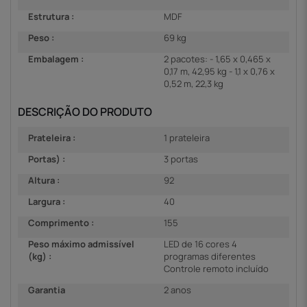
Estrutura :
MDF
Peso :
69 kg
Embalagem :
2 pacotes: - 1,65 x 0,465 x
0,17 m, 42,95 kg - 1,1 x 0,76 x
0,52 m, 22,3 kg
DESCRIÇÃO DO PRODUTO
Prateleira :
1 prateleira
Portas) :
3 portas
Altura :
92
Largura :
40
Comprimento :
155
Peso máximo admissível
LED de 16 cores 4
(kg) :
programas diferentes
Controle remoto incluído
Garantia
2 anos