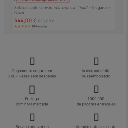
s
S
P
Sofá de canto conversível/reversível "Axel" - 3 lugares -
Cinza
5
544,00 €
655,00 €
38 Revisões
Pagamento seguro em
14 dias satisfeito
3 ou 4 vezes sem despesas
ou reembolsado
Entrega
1.000.000
com hora marcada
de pacotes entregues
Serviço pós-venda
Atendimento ao cliente