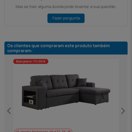
Mas se tiver alguma dúvida pode levantar a sua questão.
Fazer pergunta
Os clientes que compraram este produto também
compraram:
Bom plano -111,00 €
Vendas Relâmpago
06
d
22
:
33
:
18