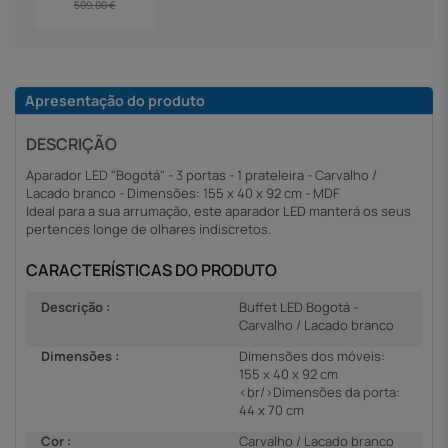
509,00 €
Apresentação do produto
DESCRIÇÃO
Aparador LED "Bogotá" - 3 portas - 1 prateleira - Carvalho /
Lacado branco - Dimensões: 155 x 40 x 92 cm - MDF
Ideal para a sua arrumação, este aparador LED manterá os seus
pertences longe de olhares indiscretos.
CARACTERÍSTICAS DO PRODUTO
Descrição :
Buffet LED Bogotá -
Carvalho / Lacado branco
Dimensões :
Dimensões dos móveis:
155 x 40 x 92 cm
<br/>Dimensões da porta:
44 x 70 cm
Cor :
Carvalho / Lacado branco