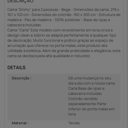
DESCRIÇÃO
Cama "Emmy" para 2 pessoas - Bege - Dimensões da cama: 219 x
167 x 102 cm - Dimensões do colchão: 160 x 200 cm - Estrutura de
madeira - Pés de madeira - 100% poliéster - Base de ripas e
cabeceira incluídas
Cama "Carla" Este modelo com revestimento em lona cinza e
design clean e sóbrio se adapta perfeitamente a qualquer tipo
de decoração. Muito funcional e prático graças ao espaço de
arrumação que oferece no porta-malas, este produto alia
utilidade à estética. Além da grande praticidade e elegância, esta
cama se destaca pela alta qualidade e robustez.
DETAILS
Descrição :
Dê uma mudança no seu
dia a dia com a nossa cama
Carla Base de ripas e
cabeceira incluídas
Colchão vendido
separadamente Parte
inferior do porta-malas em
lona
Material :
Tecido