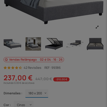
Vendas Relâmpago
02
d
04
:
16
:
25
42 Revisões
REF:
99386
237,00 €
447,00 €
-210,00 €
Incluindo 0,00 € de ecotaxa
Dimensões :
Cor :