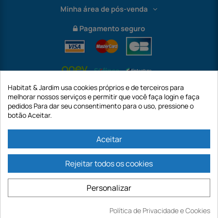
Minha área de pós-venda
Pagamento seguro
Habitat & Jardim usa cookies próprios e de terceiros para
melhorar nossos serviços e permitir que você faça login e faça
pedidos Para dar seu consentimento para o uso, pressione o
botão Aceitar.
International
Aceitar
Rejeitar todos os cookies
https://www.habitatejardim.pt é um site da empresa GECODIS SA com um
capital de 187.203,29€, 32 Rue de Paradis - PARIS 75010 (FRANÇA). A
Personalizar
GECODIS.SA criada em 11/04/1998 é uma subsidiária da ODAYA ​​​​​​HOLDING com
um capital de 2.750.640,00 EURO.
TODAS AS NOSSAS PROMOÇÕES SÃO VÁLIDAS ENQUANTO ESTOQUE
Política de Privacidade e Cookies
Comprar
DISPONÍVEL