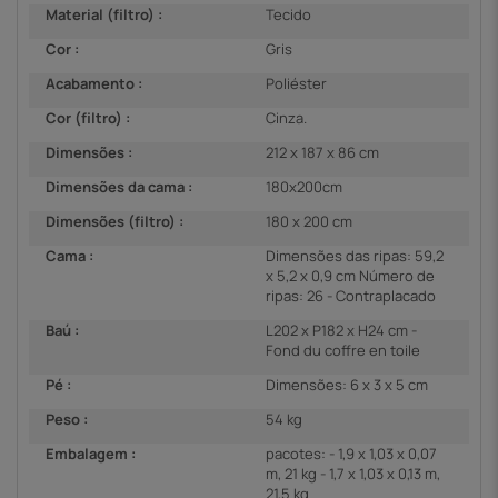
Material (filtro) :
Tecido
Cor :
Gris
Acabamento :
Poliéster
Cor (filtro) :
Cinza.
Dimensões :
212 x 187 x 86 cm
Dimensões da cama :
180x200cm
Dimensões (filtro) :
180 x 200 cm
Cama :
Dimensões das ripas: 59,2
x 5,2 x 0,9 cm Número de
ripas: 26 - Contraplacado
Baú :
L202 x P182 x H24 cm -
Fond du coffre en toile
Pé :
Dimensões: 6 x 3 x 5 cm
Peso :
54 kg
Embalagem :
pacotes: - 1,9 x 1,03 x 0,07
m, 21 kg - 1,7 x 1,03 x 0,13 m,
21,5 kg