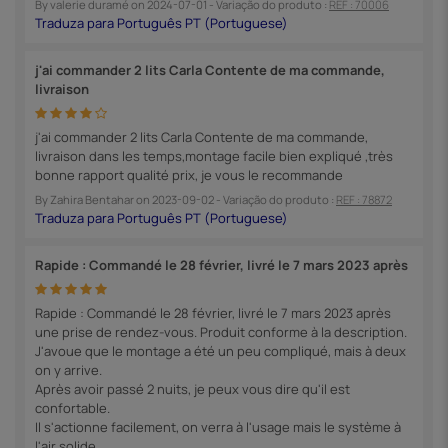
By
valerie duramé
on
2024-07-01
- Variação do produto :
REF : 70006
j'ai commander 2 lits Carla Contente de ma commande,
livraison
j'ai commander 2 lits Carla Contente de ma commande,
livraison dans les temps,montage facile bien expliqué ,très
bonne rapport qualité prix, je vous le recommande
By
Zahira Bentahar
on
2023-09-02
- Variação do produto :
REF : 78872
Rapide : Commandé le 28 février, livré le 7 mars 2023 après
Rapide : Commandé le 28 février, livré le 7 mars 2023 après
une prise de rendez-vous. Produit conforme à la description.
J'avoue que le montage a été un peu compliqué, mais à deux
on y arrive.
Après avoir passé 2 nuits, je peux vous dire qu'il est
confortable.
Il s'actionne facilement, on verra à l'usage mais le système à
l'air solide.