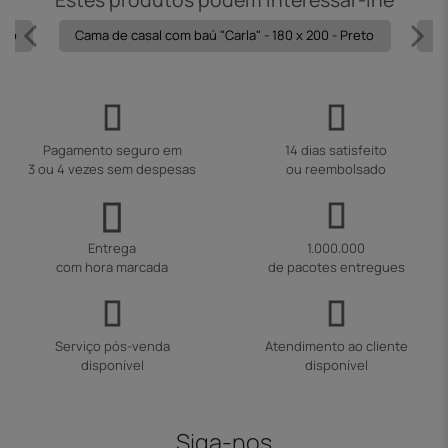
nco
Cama de casal com baú "Carla" - 180 x 200 - Preto
Ca
Pagamento seguro em
14 dias satisfeito
3 ou 4 vezes sem despesas
ou reembolsado
Entrega
1.000.000
com hora marcada
de pacotes entregues
Serviço pós-venda
Atendimento ao cliente
disponível
disponível
Siga-nos