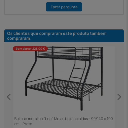
Fazer pergunta
Os clientes que compraram este produto também
compraram:
Bom plano -223,00 €
Beliche metálico "Leo" Molas box incluídas - 90/140 x 190
B
cm - Preto