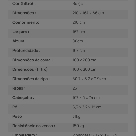
Cor (filtro) :
Beige
Dimensões :
210 x 167 x 86 cm
Comprimento :
210 cm
Largura :
167 cm
Altura :
86cm
Profundidade :
167 cm
Dimensões da cama :
160 x 200 cm
Dimensões (filtro) :
160 x 200 cm
Dimensões da ripa :
80.7 x 5.2 x 0.9 cm
Ripas :
26
Cabeçeira :
167 x 5 x 74 cm
Pé :
6,5 x 3,2 x 12 cm
Peso :
31kg
Resistência ao vento :
150 kg
Embalagem :
2 pacotes: - 1,7 x 0,955 x