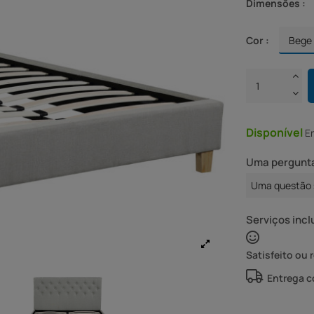
Dimensões :
Cor :
Disponível
E
Uma pergunta
Uma questão 
Serviços incl
Satisfeito ou 
Entrega 