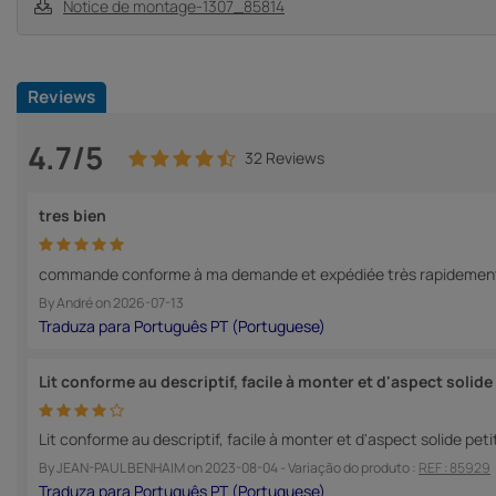
Notice de montage-1307_85814
Reviews
4.7/5
32 Reviews
tres bien
commande conforme à ma demande et expédiée très rapidement 
By
André
on
2026-07-13
Lit conforme au descriptif, facile à monter et d'aspect solide
Lit conforme au descriptif, facile à monter et d'aspect solide pe
By
JEAN-PAUL BENHAIM
on
2023-08-04
- Variação do produto :
REF : 85929