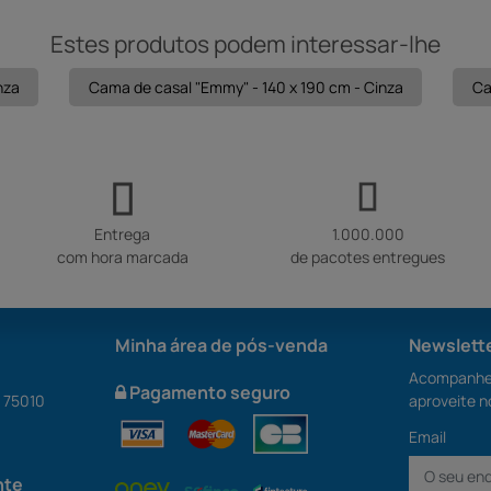
Estes produtos podem interessar-lhe
nza
Cama de casal "Emmy" - 140 x 190 cm - Cinza
Ca
Entrega
1.000.000
com hora marcada
de pacotes entregues
Minha área de pós-venda
Newslett
Acompanhe 
Pagamento seguro
S 75010
aproveite n
Email
nte