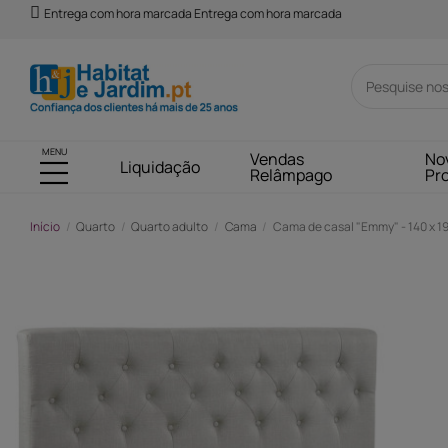
Entrega com hora marcada Entrega com hora marcada
MENU
Vendas
No
Liquidação
Relâmpago
Pr
Início
Quarto
Quarto adulto
Cama
Cama de casal "Emmy" - 140 x 1
-164,00 €