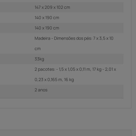
147 x 209 x 102 cm
140 x 190 cm
140 x 190 cm
Madeira - Dimensões dos pés: 7 x 3,5 x 10
cm
33kg
2 pacotes: - 1,5 x 1,05 x 0,11 m, 17 kg - 2,01 x
0,23 x 0,165 m, 16 kg
2 anos