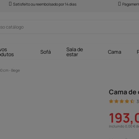
Satisfeito ou reembolsado por 14 dias
Pagament
vos
Sala de
Sofá
Cama
odutos
estar
90 cm - Bege
Cama de c
3
193,
Incluindo 0,00 € d