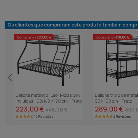
Os clientes que compraram este produto também compr
Bom plano -223,00 €
Bom plano -118,00 €
x
Beliche metálico "Leo" Molas box
Beliche triplo de metal
incluídas - 90/140 x 190 cm - Preto
90 x 190 cm - Preto
223,00 €
289,00 €
446,00 €
407,
10 Revisões
2 Revisões