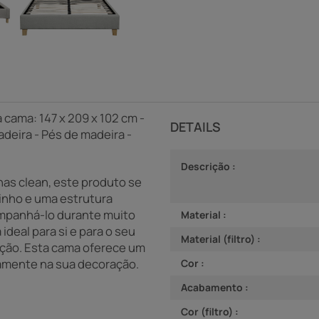
cama: 147 x 209 x 102 cm -
DETAILS
deira - Pés de madeira -
Descrição :
as clean, este produto se
inho e uma estrutura
ompanhá-lo durante muito
Material :
deal para si e para o seu
Material (filtro) :
ção. Esta cama oferece um
tamente na sua decoração.
Cor :
Acabamento :
Cor (filtro) :