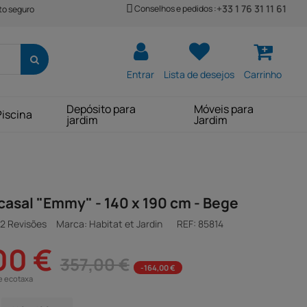
+33 1 76 31 11 61
Conselhos e pedidos :
o seguro
Entrar
Lista de desejos
Carrinho
Depósito para
Móveis para
Piscina
jardim
Jardim
asal "Emmy" - 140 x 190 cm - Bege
2 Revisões
Marca: Habitat et Jardin
REF:
85814
00 €
357,00 €
-164,00 €
e ecotaxa