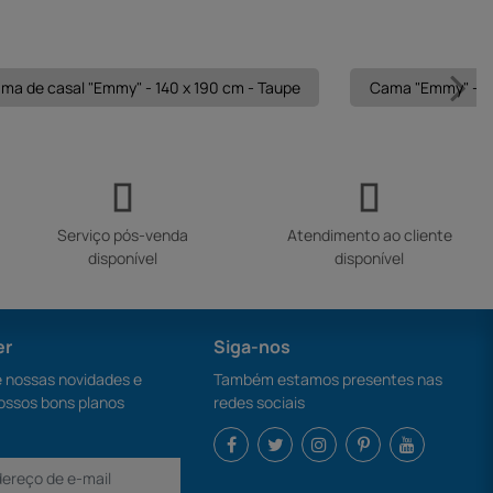
ma de casal "Emmy" - 140 x 190 cm - Taupe
Cama "Emmy" - 16
Serviço pós-venda
Atendimento ao cliente
disponível
disponível
er
Siga-nos
nossas novidades e
Também estamos presentes nas
ossos bons planos
redes sociais