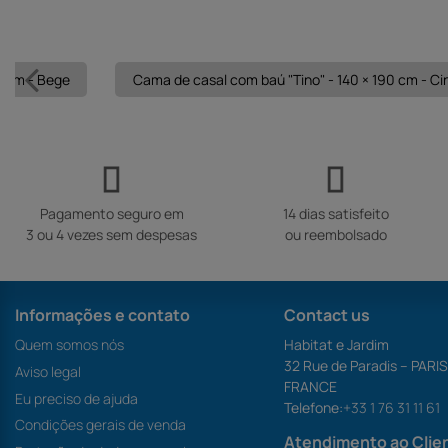
0 cm - Bege
Cama de casal com baú "Tino" - 140 × 190 cm - Ci
Pagamento seguro em
14 dias satisfeito
3 ou 4 vezes sem despesas
ou reembolsado
Informações e contato
Contact us
Quem somos nós
Habitat e Jardim
32 Rue de Paradis – PARI
Aviso legal
FRANCE
Eu preciso de ajuda
Telefone:
+33 1 76 31 11 61
Condições gerais de venda
Atendimento ao Clie