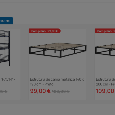
aram:
Bom plano -29,00 €
Bom plano -2
 "HAVIN" -
Estrutura de cama metálica 140 x
Estrutura d
190 cm - Preto
200 cm - Pr
99,00 €
109,00
00 €
128,00 €