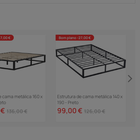
7,00 €
Bom plano -27,00 €
e cama metálica 160 x
Estrutura de cama metálica 140 x
C
eto
190 - Preto
"
 €
99,00 €
136,00 €
126,00 €