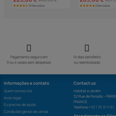
446,00 €
407,
10 Revisões
2 Revisões
Pagamento seguro em
14 dias satisfeito
3 ou 4 vezes sem despesas
ou reembolsado
Informações e contato
Contact us
Quem somos nós
Habitat e Jardim
32 Rue de Paradis – PARI
Aviso legal
FRANCE
Eu preciso de ajuda
Telefone:
+33 1 76 31 11 61
Condições gerais de venda