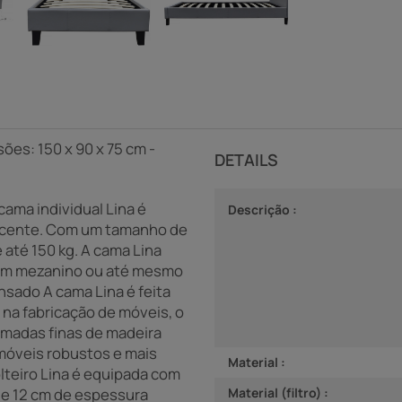
ões: 150 x 90 x 75 cm -
DETAILS
cama individual Lina é
Descrição :
lescente. Com um tamanho de
até 150 kg. A cama Lina
 um mezanino ou até mesmo
sado A cama Lina é feita
na fabricação de móveis, o
amadas finas de madeira
 móveis robustos e mais
Material :
lteiro Lina é equipada com
de 12 cm de espessura
Material (filtro) :