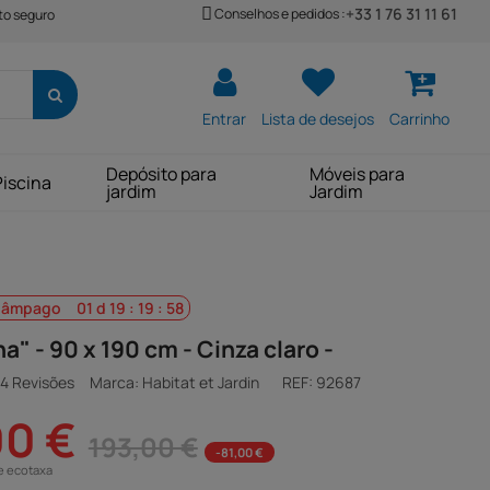
+33 1 76 31 11 61
Conselhos e pedidos :
o seguro
Entrar
Lista de desejos
Carrinho
Depósito para
Móveis para
Piscina
jardim
Jardim
lâmpago
01
d
19
:
19
:
57
a" - 90 x 190 cm - Cinza claro -
4 Revisões
Marca: Habitat et Jardin
REF:
92687
00 €
193,00 €
-81,00 €
e ecotaxa