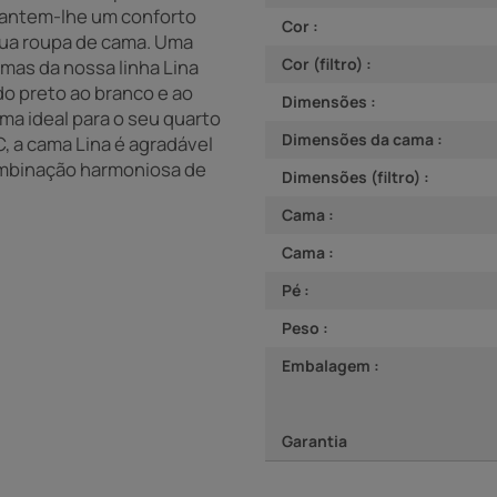
rantem-lhe um conforto
Cor :
 sua roupa de cama. Uma
Cor (filtro) :
as da nossa linha Lina
do preto ao branco e ao
Dimensões :
ma ideal para o seu quarto
Dimensões da cama :
, a cama Lina é agradável
ombinação harmoniosa de
Dimensões (filtro) :
Cama :
Cama :
Pé :
Peso :
Embalagem :
Garantia