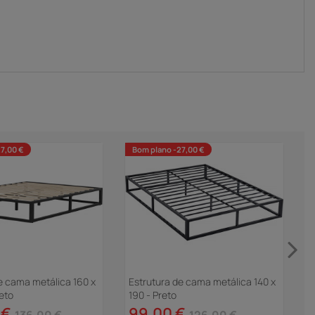
7,00 €
Bom plano -27,00 €
e cama metálica 160 x
Estrutura de cama metálica 140 x
C
eto
190 - Preto
"
 €
99,00 €