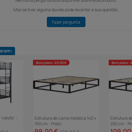
Nenhuma pergunta está disponível sobre este produto.
Mas se tiver alguma dúvida pode levantar a sua questão.
Fazer pergunta
aram:
Bom plano -29,00 €
Bom plano -2
 "HAVIN" -
Estrutura de cama metálica 140 x
Estrutura d
190 cm - Preto
200 cm - Pr
99,00 €
109,00