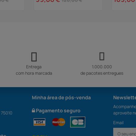
00 €
128,00 €
Entrega
1.000.000
com hora marcada
de pacotes entregues
Minha área de pós-venda
Newslett
Acompanhe 
Pagamento seguro
S 75010
aproveite n
Email