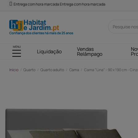
Entrega com hora marcada Entrega com hora marcada
MENU
Vendas
No
Liquidação
Relâmpago
Pr
Início
Quarto
Quarto adulto
Cama
Cama "Lina" - 90 x 190 cm - Cinza
-81,00 €