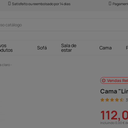
Satisfeito ou reembolsado por 14 dias
Pagament
vos
Sala de
Sofá
Cama
odutos
estar
 claro -
Vendas Re
Cama "Lin
3
112,
Incluindo 0,00 € d