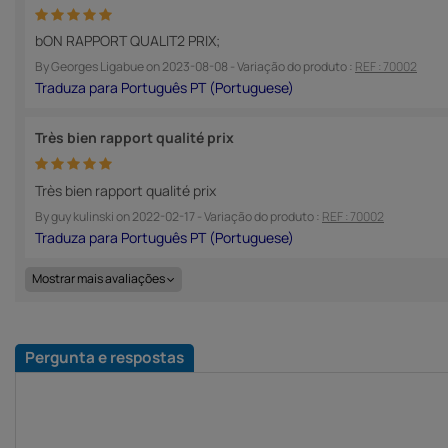
bON RAPPORT QUALIT2 PRIX;
By
Georges Ligabue
on
2023-08-08
- Variação do produto :
REF : 70002
Très bien rapport qualité prix
Très bien rapport qualité prix
By
guy kulinski
on
2022-02-17
- Variação do produto :
REF : 70002
Mostrar mais avaliações
Pergunta e respostas