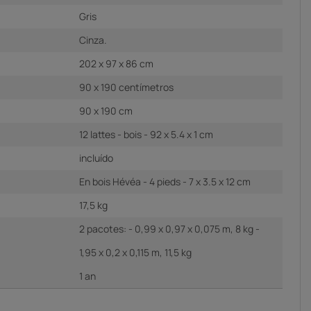
Gris
Cinza.
202 x 97 x 86 cm
90 x 190 centímetros
90 x 190 cm
12 lattes - bois - 92 x 5.4 x 1 cm
incluído
En bois Hévéa - 4 pieds - 7 x 3.5 x 12 cm
17,5 kg
2 pacotes: - 0,99 x 0,97 x 0,075 m, 8 kg -
1,95 x 0,2 x 0,115 m, 11,5 kg
1 an