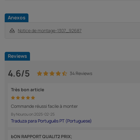
Anexos
Notice de montage-1307_92687
Reviews
4.6/5
34 Reviews
Très bon article
Commande réussi facile à monter
By
Nourou
on
2025-02-25
bON RAPPORT QUALIT2 PRIX;