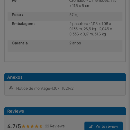
Pé :
Cromado - Dimensões: 11,5
x 11,5 x 5 cm
Peso :
57 kg
Embalagem :
2 pacotes: - 1,118 x 1,06 x
0,135 m, 25,5 kg - 2,045 x
0,335 x 0,17 m, 31,5 kg
Garantia
2 anos
Anexos
Notice de montage-1307_102142
Reviews
4.7/5
22 Reviews
Write review