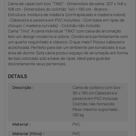
Cama de casal com box "TINO" - Dimensões da cama: 207 x 148 x
108 cm - Dimensões do colchão: 140 × 190 cm - Branco -
Estrutura: moldura de madeira (contraplacado e madeira nobre)
- Cabeceira e peseira em PVC incluídos - Com base em ripas de
choupo ( madeira curvada) - Colchão não incluído
Cama "Tino" A cama individual "TINO" com caixa de arrumação
tem um design moderno e sóbrio. Combinará perfeitamente com
um quarto requintado e clássico. O que mais? Possui cabeceira
acolchoada. Perfeito para dar um ambiente personalizado à sua
área de dormir. Esta cama possui espaço de arrumação em forma
de baú colocado sob a base de ripas. Ideal para guardar
discretamente seus pertences.
DETAILS
Descrição :
Cama de solteiro com box -
90 x 190 cm Cabeceira e
peseira em PVC inclusas
Colchão não fornecido
Peso máximo suportado:
120 kg
Material :
PVC
Material (filtro) :
PVC