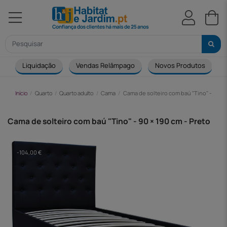
Liquidação
Vendas Relâmpago
Novos Produtos
Início
Quarto
Quarto adulto
Cama
Cama de solteiro com baú "Tino" - 90 × 
Cama de solteiro com baú "Tino" - 90 × 190 cm - Preto
-104,00 €