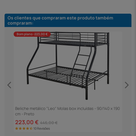
Os clientes que compraram este produto também
compraram:
Bom plano -223,00 €
Beliche metálico "Leo" Molas box incluídas - 90/140 x 190
B
cm - Preto
223,00 €
2
446,00 €
10 Revisões