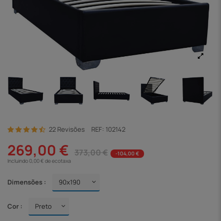
22 Revisões
REF:
102142
269,00 €
373,00 €
-104,00 €
Incluindo 0,00 € de ecotaxa
Dimensões :
Cor :