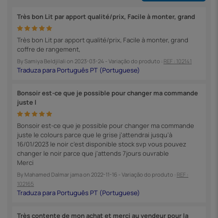
Très bon Lit par apport qualité/prix, Facile à monter, grand
Très bon Lit par apport qualité/prix, Facile à monter, grand
coffre de rangement,
By
Samiya Beldjilali
on
2023-03-24
- Variação do produto :
REF : 102141
Bonsoir est-ce que je possible pour changer ma commande
juste l
Bonsoir est-ce que je possible pour changer ma commande
juste le colours parce que le grise j’attendrai jusqu’à
16/01/2023 le noir c’est disponible stock svp vous pouvez
changer le noir parce que j’attends 7jours ouvrable
Merci
By
Mahamed Dalmar jama
on
2022-11-16
- Variação do produto :
REF :
102165
Très contente de mon achat et merci au vendeur pour la