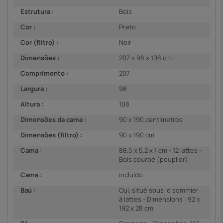
Estrutura :
Bois
Cor :
Preto
Cor (filtro) :
Noir
Dimensões :
207 x 98 x 108 cm
Comprimento :
207
Largura :
98
Altura :
108
Dimensões da cama :
90 x 190 centímetros
Dimensões (filtro) :
90 x 190 cm
Cama :
88.5 x 5.2 x 1 cm - 12 lattes -
Bois courbé (peuplier)
Cama :
incluído
Baú :
Oui, situé sous le sommier
à lattes - Dimensions : 92 x
192 x 28 cm