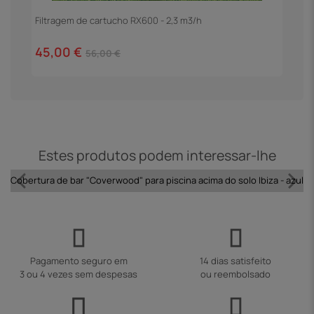
Filtragem de cartucho RX600 - 2,3 m3/h
E
45,00 €
1
56,00 €
Estes produtos podem interessar-lhe
Cobertura de bar "Coverwood" para piscina acima do solo Ibiza - azul
Pagamento seguro em
14 dias satisfeito
3 ou 4 vezes sem despesas
ou reembolsado