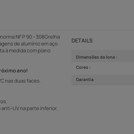
norma NF P 90 - 308Grelha
DETAILS
agens de alumínio em aço
ita à medida com plano
Dimensões da lona :
Cores :
próximo ano!
Garantia
VC nas duas faces.
os.
nti-UV na parte inferior.