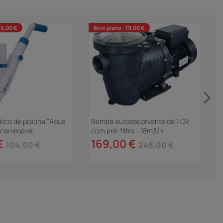
35,00 €
Bom plano -79,00 €
lico de piscina "Aqua
Bomba autoescorvante de 1 CV
ecarregável
com pré-filtro - 18m3/h
P
€
169,00 €
104,00 €
248,00 €