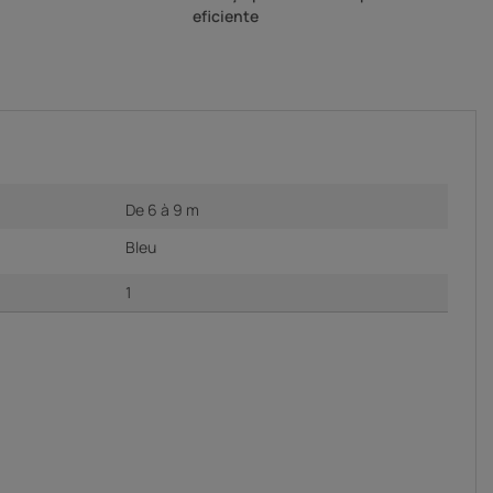
eficiente
De 6 à 9 m
Bleu
1