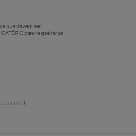
:
ixe que devem ser
RIGATÓRIO para respeitar as
ectos, etc.).