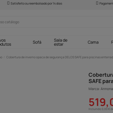
Satisfeito ou reembolsado por 14 dias
Pagament
vos
Sala de
Sofá
Cama
odutos
estar
ão
Cobertura de inverno opaca de segurança DELOS SAFE para piscinas enterra
Cobertur
SAFE para
Marca: Annona
519,
Incluindo 0,00 € d