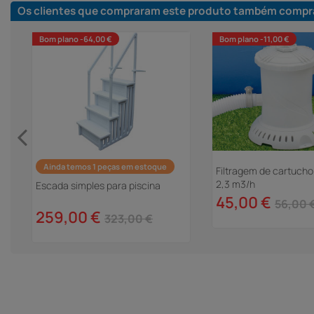
Os clientes que compraram este produto também compr
Bom plano -64,00 €
Bom plano -11,00 €
Ainda temos 1 peças em estoque
Filtragem de cartucho
2,3 m3/h
Escada simples para piscina
45,00 €
56,00 
259,00 €
323,00 €