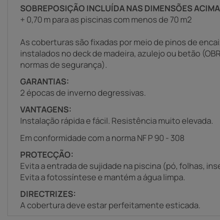
SOBREPOSIÇÃO INCLUÍDA NAS DIMENSÕES ACIMA
+ 0,70 m para as piscinas com menos de 70 m2
As coberturas são fixadas por meio de pinos de enca
instalados no deck de madeira, azulejo ou betão (OB
normas de segurança).
GARANTIAS:
2 épocas de inverno degressivas.
VANTAGENS:
Instalação rápida e fácil. Resistência muito elevada.
Em conformidade com a norma NF P 90 - 308
PROTECÇÃO:
Evita a entrada de sujidade na piscina (pó, folhas, ins
Evita a fotossíntese e mantém a água limpa.
DIRECTRIZES:
A cobertura deve estar perfeitamente esticada.