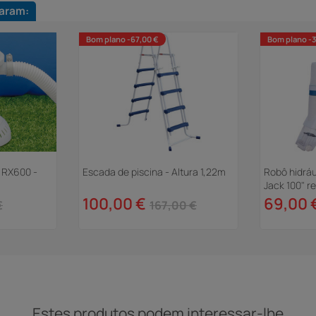
aram:
Bom plano -67,00 €
Bom plano -
 RX600 -
Escada de piscina - Altura 1,22m
Robô hidráu
Jack 100" r
100,00 €
69,00 
€
167,00 €
Estes produtos podem interessar-lhe