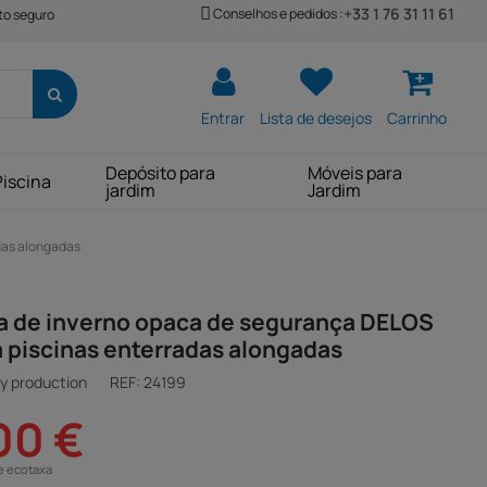
+33 1 76 31 11 61
Conselhos e pedidos :
o seguro
Entrar
Lista de desejos
Carrinho
Depósito para
Móveis para
Piscina
jardim
Jardim
das alongadas
a de inverno opaca de segurança DELOS
 piscinas enterradas alongadas
y production
REF:
24199
00 €
e ecotaxa