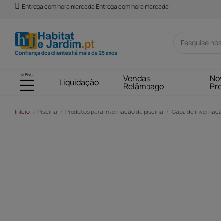
Entrega com hora marcada Entrega com hora marcada
MENU
Vendas
No
Liquidação
Relâmpago
Pr
Início
Piscina
Produtos para invernação da piscina
Capa de invernaç