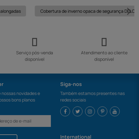
 alongadas
Cobertura de inverno opaca de segurança DELOS 
Serviço pós-venda
Atendimento ao cliente
disponível
disponível
er
Siga-nos
nossas novidades e
Também estamos presentes nas
ossos bons planos
redes sociais
International