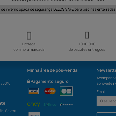
 de inverno opaca de segurança DELOS SAFE para piscinas enterradas
Entrega
1.000.000
com hora marcada
de pacotes entregues
Minha área de pós-venda
Newslett
Acompanhe 
Pagamento seguro
S 75010
aproveite n
Email
nte
7h, Sexta: