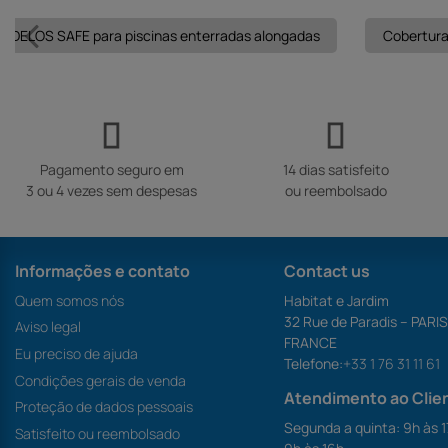
a DELOS SAFE para piscinas enterradas alongadas
Cobertura
Pagamento seguro em
14 dias satisfeito
3 ou 4 vezes sem despesas
ou reembolsado
Informações e contato
Contact us
Quem somos nós
Habitat e Jardim
32 Rue de Paradis – PARI
Aviso legal
FRANCE
Eu preciso de ajuda
Telefone:
+33 1 76 31 11 61
Condições gerais de venda
Atendimento ao Clie
Proteção de dados pessoais
Segunda a quinta: 9h às 1
Satisfeito ou reembolsado