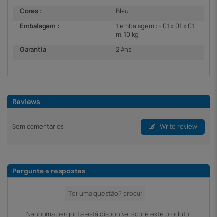
Cores :
Bleu
Embalagem :
1 embalagem : - 01 x 01 x 01
m, 10 kg
Garantia
2 Ans
Reviews
Sem comentários
Write review
Pergunta e respostas
Nenhuma pergunta está disponível sobre este produto.