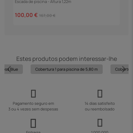
Escada de piscina - Altura 1,22m
F
100,00 €
4
167,00 €
Estes produtos podem interessar-lhe
ncess Blue
Cobertura 1 para piscina de 5,80 m
Cobertura
Pagamento seguro em
14 dias satisfeito
3 ou 4 vezes sem despesas
ou reembolsado
Entrega
1.000.000