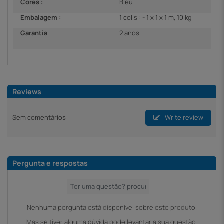
Cores :
Bleu
Embalagem :
1 colis : - 1 x 1 x 1 m, 10 kg
Garantia
2 anos
Reviews
Sem comentários
Write review
Pergunta e respostas
Nenhuma pergunta está disponível sobre este produto.
Mas se tiver alguma dúvida pode levantar a sua questão.