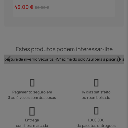
45,00 €
1
56,00 €
Estes produtos podem interessar-lhe
Cobertura de inverno Securitis HS" acima do solo Azul para a piscina Play
Pagamento seguro em
14 dias satisfeito
3 ou 4 vezes sem despesas
ou reembolsado
Entrega
1.000.000
com hora marcada
de pacotes entregues