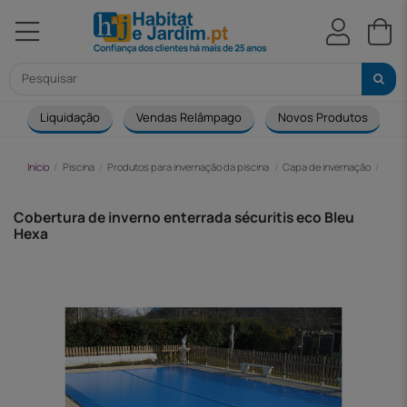
Liquidação
Vendas Relâmpago
Novos Produtos
Início
Piscina
Produtos para invernação da piscina
Capa de invernação
Cobe
Cobertura de inverno enterrada sécuritis eco Bleu
Hexa