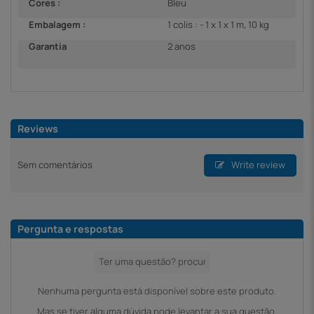
Cores :
Bleu
Embalagem :
1 colis : - 1 x 1 x 1 m, 10 kg
Garantia
2 anos
Reviews
Sem comentários
Write review
Pergunta e respostas
Nenhuma pergunta está disponível sobre este produto.
Mas se tiver alguma dúvida pode levantar a sua questão.