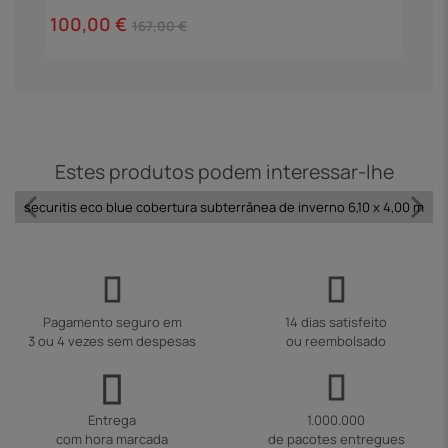
100,00 €
4
167,00 €
Estes produtos podem interessar-lhe
securitis eco blue cobertura subterrânea de inverno 6,10 x 4,00 m
Pagamento seguro em
14 dias satisfeito
3 ou 4 vezes sem despesas
ou reembolsado
Entrega
1.000.000
com hora marcada
de pacotes entregues