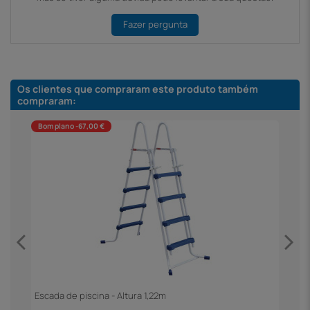
Fazer pergunta
Os clientes que compraram este produto também
compraram:
Bom plano -67,00 €
Escada de piscina - Altura 1,22m
F