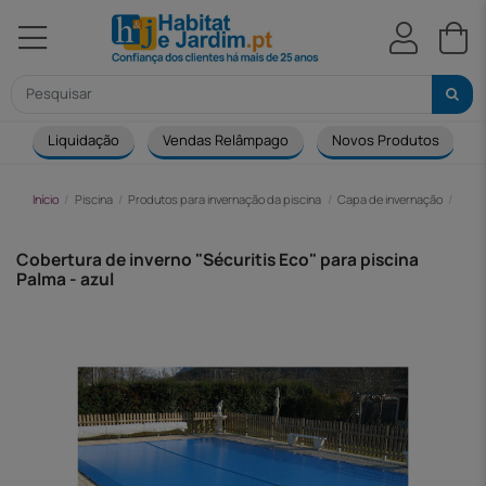
Liquidação
Vendas Relâmpago
Novos Produtos
Início
Piscina
Produtos para invernação da piscina
Capa de invernação
Cobe
Cobertura de inverno "Sécuritis Eco" para piscina
Palma - azul