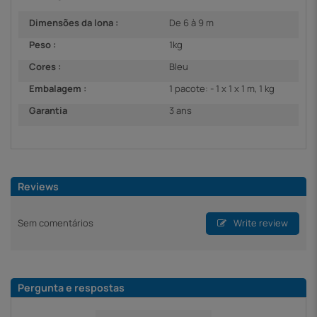
Dimensões da lona :
De 6 à 9 m
Peso :
1kg
Cores :
Bleu
Embalagem :
1 pacote: - 1 x 1 x 1 m, 1 kg
Garantia
3 ans
Reviews
Sem comentários
Write review
Pergunta e respostas