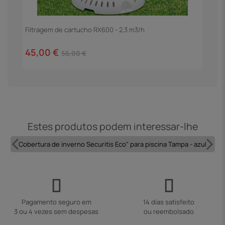
Filtragem de cartucho RX600 - 2,3 m3/h
E
45,00 €
1
56,00 €
Estes produtos podem interessar-lhe
Cobertura de inverno Securitis Eco" para piscina Tampa - azul
Pagamento seguro em
14 dias satisfeito
3 ou 4 vezes sem despesas
ou reembolsado