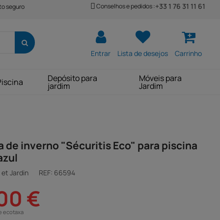
+33 1 76 31 11 61
Conselhos e pedidos :
o seguro
Entrar
Lista de desejos
Carrinho
Depósito para
Móveis para
Piscina
jardim
Jardim
 de inverno "Sécuritis Eco" para piscina
 azul
et Jardin
REF:
66594
00 €
e ecotaxa