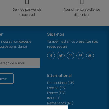
Serviço pós-venda
Atendimento ao cliente
disponível
disponível
er
Siga-nos
nossas novidades e
Também estamos presentes nas
ossos bons planos
redes sociais
International
rever
Deutschland (DE)
España (ES)
France (FR)
Italia (IT)
Netherlands (NL)
Polska (PL)