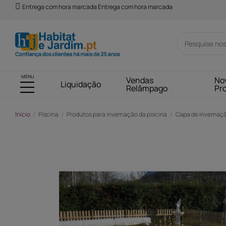
Entrega com hora marcada Entrega com hora marcada
MENU
Vendas
No
Liquidação
Relâmpago
Pr
Início
Piscina
Produtos para invernação da piscina
Capa de invernaç