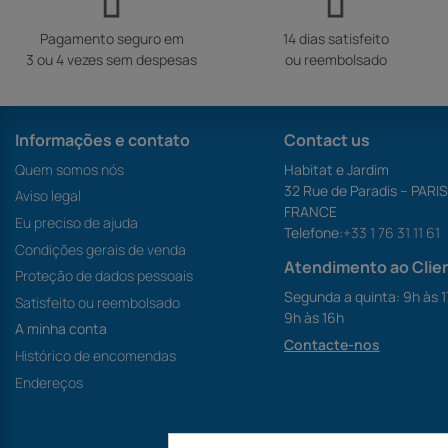
Pagamento seguro em
14 dias satisfeito
3 ou 4 vezes sem despesas
ou reembolsado
Informações e contato
Contact us
Quem somos nós
Habitat e Jardim
32 Rue de Paradis – PARI
Aviso legal
FRANCE
Eu preciso de ajuda
Telefone:
+33 1 76 31 11 61
Condições gerais de venda
Atendimento ao Clie
Proteção de dados pessoais
Segunda a quinta: 9h às 1
Satisfeito ou reembolsado
9h às 16h
A minha conta
Contacte-nos
Histórico de encomendas
Endereços