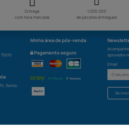
Entrega
1.000.000
com hora marcada
de pacotes entregues
Minha área de pós-venda
Newslett
Acompanhe 
Pagamento seguro
S 75010
aproveite n
Email
nte
7h, Sexta:
Se insc