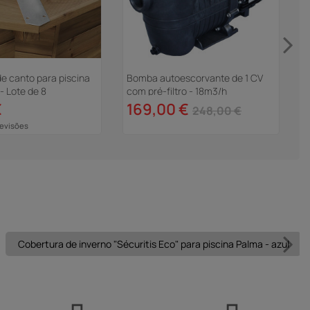
e canto para piscina
Bomba autoescorvante de 1 CV
- Lote de 8
com pré-filtro - 18m3/h
P
€
169,00 €
248,00 €
Revisões
Cobertura de inverno "Sécuritis Eco" para piscina Palma - azul