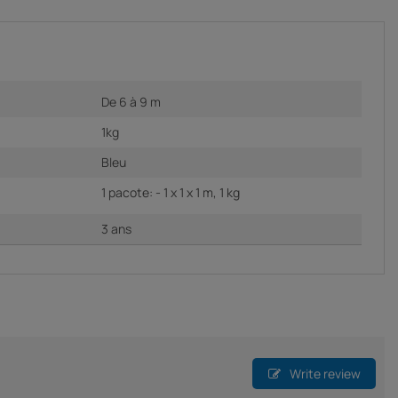
De 6 à 9 m
1kg
Bleu
1 pacote: - 1 x 1 x 1 m, 1 kg
3 ans
Write review