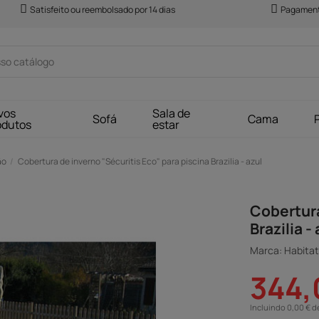
Satisfeito ou reembolsado por 14 dias
Pagament
vos
Sala de
Sofá
Cama
odutos
estar
ão
Cobertura de inverno "Sécuritis Eco" para piscina Brazilia - azul
Cobertura
Brazilia -
Marca: Habitat 
344,
Incluindo 0,00 € d