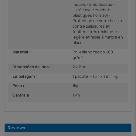
mètres - Bleu dessus -
Livrée avec crochets
plastiques hors sol -
Protection de votre bassin
contre salissures et
feuilles - très résistante -
légère et facile à mettre en
place -
Material :
Polietileno tecido 280
gr/m²
Dimensões da lona :
2 x 2 m
Embalagem :
1 pacote: - 1 x 1 x 1 m, 1 kg
Peso :
1kg
Garantia
1 An
Reviews