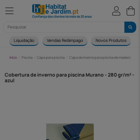
Liquidação
Vendas Relâmpago
Novos Produtos
Início
Piscina
Capa para piscina
Capa de inverno para piscina de madeira
Co
Cobertura de inverno para piscina Murano - 280 gr/m² -
azul