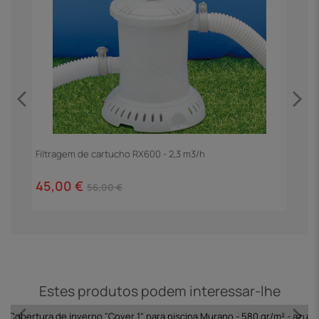
Filtragem de cartucho RX600 - 2,3 m3/h
E
45,00 €
1
56,00 €
Estes produtos podem interessar-lhe
Cobertura de inverno "Cover 1" para piscina Murano - 580 gr/m² - azul