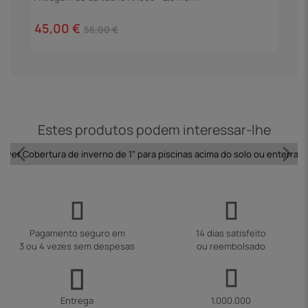
45,00 €
1
56,00 €
Estes produtos podem interessar-lhe
over Cobertura de inverno de 1" para piscinas acima do solo ou enterrad
Pagamento seguro em
14 dias satisfeito
3 ou 4 vezes sem despesas
ou reembolsado
Entrega
1.000.000