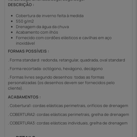
DESCRIÇÃO :
Cobertura de inverno feita à medida
550 g/m2
Drenagem da água da chuva
Acabamento com ilhós
Fornecido com cordões elásticos e cavilhas em aço
inoxidável
FORMAS POSSÍVEIS :
. Forma standard: redonda, retangular, quadrada, oval standard
. Forma recortada: octógono, hexágono, decágono
. Formas livres segundo desenhos: todas as formas
personalizadas (os desenhos devem ser fornecidos pelo
cliente).
ACABAMENTOS :
. Cobertura1: cordas elásticas perimetrais, orifícios de drenagem
. COBERTURA2: cordas elásticas perimetrais, grelha de drenagem
. COBERTURA3: cordas elásticas individuais, grelha de drenagem