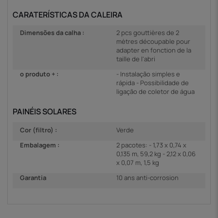
CARATERÍSTICAS DA CALEIRA
Dimensões da calha :
2 pcs gouttières de 2
mètres découpable pour
adapter en fonction de la
taille de l'abri
o produto + :
- Instalação simples e
rápida - Possibilidade de
ligação de coletor de água
PAINÉIS SOLARES
Cor (filtro) :
Verde
Embalagem :
2 pacotes: - 1,73 x 0,74 x
0,135 m, 59,2 kg - 2,12 x 0,06
x 0,07 m, 1,5 kg
Garantia
10 ans anti-corrosion