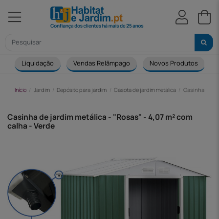
Liquidação
Vendas Relâmpago
Novos Produtos
Início
Jardim
Depósito para jardim
Casota de jardim metálica
Casinha de jar
Casinha de jardim metálica - "Rosas" - 4,07 m² com
calha - Verde
-144,00 €