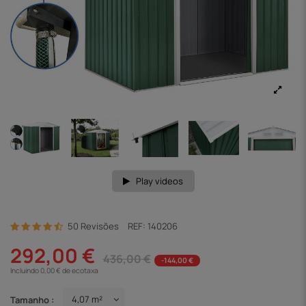
Play videos
50 Revisões
REF:
140206
292,00 €
436,00 €
-144,00 €
Incluindo 0,00 € de ecotaxa
Tamanho :