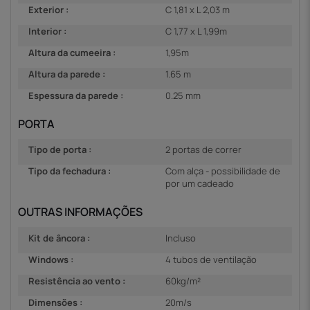
Exterior :
C 1,81 x L 2,03 m
Interior :
C 1,77 x L 1,99m
Altura da cumeeira :
1,95m
Altura da parede :
1.65 m
Espessura da parede :
0.25 mm
PORTA
Tipo de porta :
2 portas de correr
Tipo da fechadura :
Com alça - possibilidade de
por um cadeado
OUTRAS INFORMAÇÕES
Kit de âncora :
Incluso
Windows :
4 tubos de ventilação
Resistência ao vento :
60kg/m²
Dimensões :
20m/s