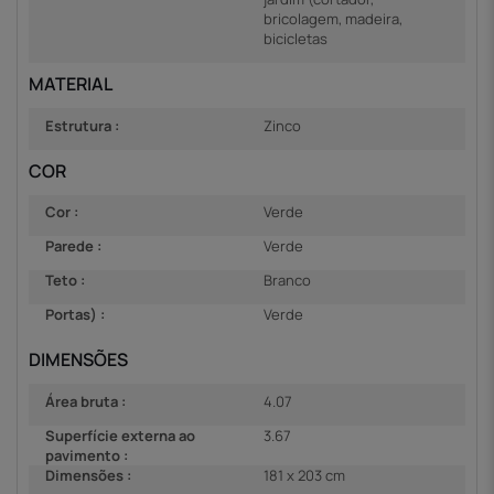
bricolagem, madeira,
bicicletas
MATERIAL
Estrutura :
Zinco
COR
Cor :
Verde
Parede :
Verde
Teto :
Branco
Portas) :
Verde
DIMENSÕES
Área bruta :
4.07
Superfície externa ao
3.67
pavimento :
Dimensões :
181 x 203 cm