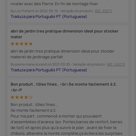
niveler avec des Pierre. En fin de montage fixer
By
Luc Picherit
on
2022-05-10
- Variação do produto :
REF : 69771
abri de jardin tres pratique dimension ideal pour stocker
mater
abri de jardin tres pratique dimension ideal pour stocker
materiel de jardinage parfait
By
pierre marie durand
on
2021-03-25
- Variação do produto :
REF : 69773
Bon produit , tôles fines , <br>Se monte facilement à 2.
<br>P
Bon produit , tôles fines ,
Se monte facilement à 2.
Pour ma part , commencé a monter qui pouvaient
d'assemblées d'avance (ex. Portes,barres de renfort, barres
de toit) et après plus qu'à suivre le plan . avant de fixer le
châssis, attendre la monte complète,ça évitera les surprises.