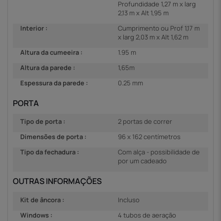
Profundidade 1,27 m x larg
2,13 m x Alt 1,95 m
Interior :
Cumprimento ou Prof 1,17 m
x larg 2,03 m x Alt 1,62 m
Altura da cumeeira :
1.95 m
Altura da parede :
1,65m
Espessura da parede :
0.25 mm
PORTA
Tipo de porta :
2 portas de correr
Dimensões de porta :
96 x 162 centímetros
Tipo da fechadura :
Com alça - possibilidade de
por um cadeado
OUTRAS INFORMAÇÕES
Kit de âncora :
Incluso
Windows :
4 tubos de aeração