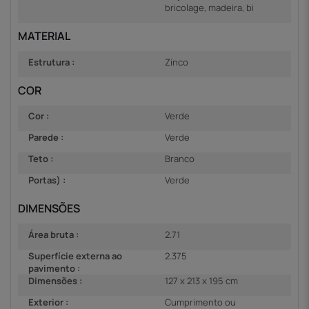
bricolage, madeira, bi
MATERIAL
Estrutura :
Zinco
COR
Cor :
Verde
Parede :
Verde
Teto :
Branco
Portas) :
Verde
DIMENSÕES
Área bruta :
2.71
Superfície externa ao
2.375
pavimento :
Dimensões :
127 x 213 x 195 cm
Exterior :
Cumprimento ou