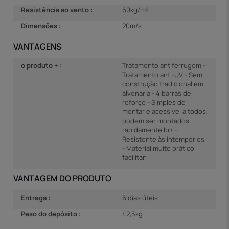
Resistência ao vento :
60kg/m²
Dimensões :
20m/s
VANTAGENS
o produto + :
Tratamento antiferrugem -
Tratamento anti-UV - Sem
construção tradicional em
alvenaria - 4 barras de
reforço - Simples de
montar e acessível a todos,
podem ser montados
rapidamente br/ -
Resistente às intempéries
- Material muito prático
facilitan
VANTAGEM DO PRODUTO
Entrega :
6 dias úteis
Peso do depósito :
42,5kg