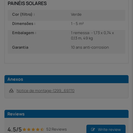
PAINÉIS SOLARES
Cor (filtro) :
Verde
Dimensões :
1 - 5 m²
Embalagem :
1 remessa: - 1,73 x 0,74 x
0,13 m, 49 kg
Garantia
10 ans anti-corrosion
Anexos
Notice de montage-1299_69770
Reviews
4.5/5
52 Reviews
Write review