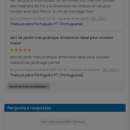
Nb: astuce si vous voulez un sol nivelé bon marché, utilisez
des madriers de Pin a la dimension du châssis en alu.puis
niveler avec des Pierre. En fin de montage fixer
By
Luc Picherit
on
2022-05-10
- Variação do produto :
REF : 69771
abri de jardin tres pratique dimension ideal pour stocker
mater
abri de jardin tres pratique dimension ideal pour stocker
materiel de jardinage parfait
By
pierre marie durand
on
2021-03-25
- Variação do produto :
REF : 69773
Mostrar mais avaliações
Pergunta e respostas