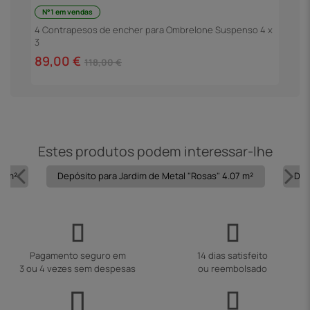
N°1 em vendas
B
-
4 Contrapesos de encher para Ombrelone Suspenso 4 x
3
6
89,00 €
118,00 €
Estes produtos podem interessar-lhe
15 m²
Depósito para Jardim de Metal "Rosas" 4.07 m²
Dep
Pagamento seguro em
14 dias satisfeito
3 ou 4 vezes sem despesas
ou reembolsado