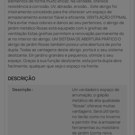
elementos de forma muito eficaz. Na verdade, oferece
resistência à corrosão, UV, abrasão, erosão... Este abrigo foi
inteiramente concebido para lhe oferecer um espaço de
armazenamento exterior fiável e eficiente. VENTILAÇÃO OTPIMAL
Para evitar maus odores e danos ao seu pertences, o abrigo de
jardim metálico Rosas está equipado com 4 grelhas de
ventilação Estas grelhas permitem a renovação permanente do
ar no interior do abrigo. UM SISTEMA DE ABERTURA PRÁTICO O
abrigo de jardim Rosas também possui uma abertura de porta
dupla. Todas as vantagens deste abrigo. porta é o seu sistema
deslizante. Em jardins grandes e pequenos, otimize o seu
espaço. Graças à sua função deslizante, esta porta dupla abre
facilmente, qualquer que seja o espaço na frente.
DESCRIÇÃO
Descrição :
Um verdadeiro espaço de
arrumação, o galpão
metálico de alta qualidade
"Rosas" oferece muitas
vantagens. Será útil tanto
no Verão como no Inverno
e permitir-lhe-á armazenar
ferramentas ou mobiliário
de jardim (corta-relva,