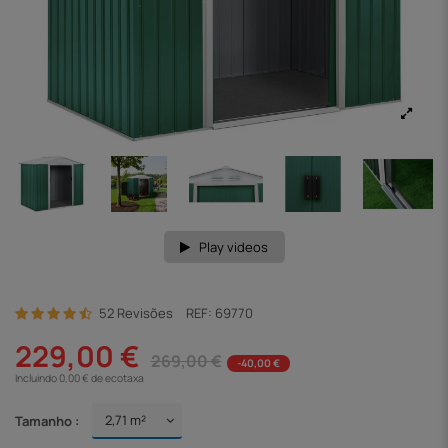
Play videos
52 Revisões
REF:
69770
229,00 €
269,00 €
-40,00 €
Incluindo 0,00 € de ecotaxa
Tamanho :