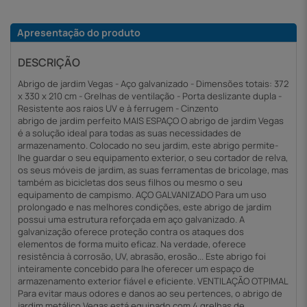
Apresentação do produto
DESCRIÇÃO
Abrigo de jardim Vegas - Aço galvanizado - Dimensões totais: 372
x 330 x 210 cm - Grelhas de ventilação - Porta deslizante dupla -
Resistente aos raios UV e à ferrugem - Cinzento
abrigo de jardim perfeito MAIS ESPAÇO O abrigo de jardim Vegas
é a solução ideal para todas as suas necessidades de
armazenamento. Colocado no seu jardim, este abrigo permite-
lhe guardar o seu equipamento exterior, o seu cortador de relva,
os seus móveis de jardim, as suas ferramentas de bricolage, mas
também as bicicletas dos seus filhos ou mesmo o seu
equipamento de campismo. AÇO GALVANIZADO Para um uso
prolongado e nas melhores condições, este abrigo de jardim
possui uma estrutura reforçada em aço galvanizado. A
galvanização oferece proteção contra os ataques dos
elementos de forma muito eficaz. Na verdade, oferece
resistência à corrosão, UV, abrasão, erosão... Este abrigo foi
inteiramente concebido para lhe oferecer um espaço de
armazenamento exterior fiável e eficiente. VENTILAÇÃO OTPIMAL
Para evitar maus odores e danos ao seu pertences, o abrigo de
jardim metálico Vegas está equipado com 4 grelhas de