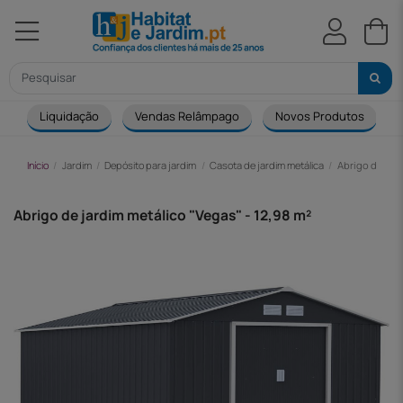
Liquidação
Vendas Relâmpago
Novos Produtos
Início
Jardim
Depósito para jardim
Casota de jardim metálica
Abrigo de jard
Abrigo de jardim metálico "Vegas" - 12,98 m²
-251,00 €