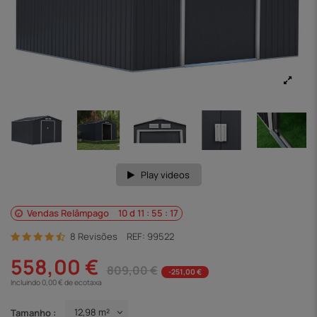
Play videos
Vendas Relâmpago
10
d
11
:
55
:
16
8 Revisões
REF:
99522
558,00 €
809,00 €
-251,00 €
Incluindo 0,00 € de ecotaxa
Tamanho :