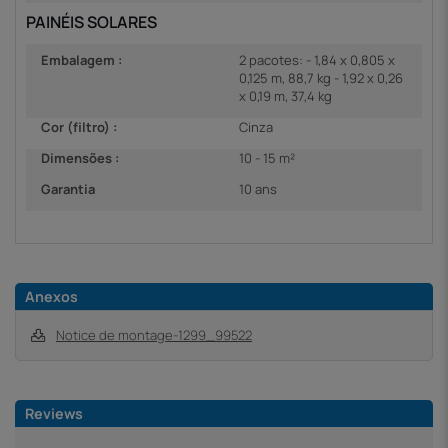
PAINÉIS SOLARES
Embalagem :
2 pacotes: - 1,84 x 0,805 x
0,125 m, 88,7 kg - 1,92 x 0,26
x 0,19 m, 37,4 kg
Cor (filtro) :
Cinza
Dimensões :
10 - 15 m²
Garantia
10 ans
Anexos
Notice de montage-1299_99522
Reviews