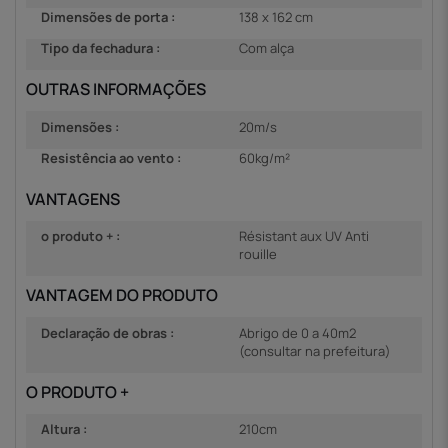
Dimensões de porta :
138 x 162 cm
Tipo da fechadura :
Com alça
OUTRAS INFORMAÇÕES
Dimensões :
20m/s
Resistência ao vento :
60kg/m²
VANTAGENS
o produto + :
Résistant aux UV Anti
rouille
VANTAGEM DO PRODUTO
Declaração de obras :
Abrigo de 0 a 40m2
(consultar na prefeitura)
O PRODUTO +
Altura :
210cm