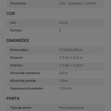
Estrutura :
Zinc - Epaisseur : 0.8mm
COR
Cor :
Cinza
Portas) :
2
DIMENSÕES
Dimensões :
372x330x210cm
Exterior :
C 3,72 x l 3,30 m
Interior :
C 3,68 x l 3,26 m
Altura da cumeeira :
2,10 m
Altura da parede :
1,65m
Espessura da parede :
0.25 mm
PORTA
Tipo de porta :
Porta deslizante