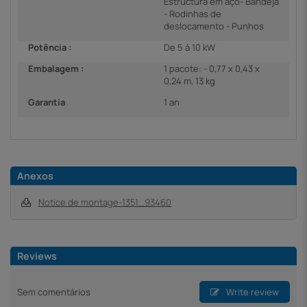
Estructura em aço- Bandeja
- Rodinhas de
deslocamento - Punhos
Potência :
De 5 à 10 kW
Embalagem :
1 pacote: - 0,77 x 0,43 x
0,24 m, 13 kg
Garantia
1 an
Anexos
Notice de montage-1351_93460
Reviews
Sem comentários
Write review