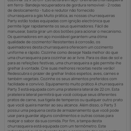
em ferro- Bandeja recuperadora de gordura removível - 2 rodas
de deslocamento - tubo e redutor não fornecido
churrasqueira a gás Muito prática, as nossas churrasqueiras
Party estão todas equipadas com ignição electrónica que
permite ligar rapidamente os seus queimadores. Fácil de
manusear, basta girar um dos botões para acionar o mecanismo.
Os queimadores em aço inoxidável garantem uma ótima
qualidade de cozimento! Resistentes à corrosão, os
queimadores desta churrasqueira oferecem um cozimento
uniforme e rápido. Cozinhe como desejar Nada melhor do que
uma churrasqueira para cozinhar ao ar livre. Para os dias de sol e
para as refeições festivas, uma churrasqueira a gás permite-lhe
grelhar à vontade. Crie suas melhores receitas neste verão!
Redescubra o prazer de grelhar lindos espetos, aves, carnes e
também vegetais. Cozinhe os seus alimentos preferidos com
facilidade e convívio. Equipamento muito prático A churrasqueira
Party 3 está equipada com uma prateleira lateral de 22 cm. Esta
prateleira lateral permitirá que você coloque seus diferentes
pratos de carne, sua tigela de temperos ou qualquer outro prato
que você queira manter ao seu alcance. Além disso, o Party 3
possui uma pequena cesta de armazenamento que você pode
usar para guardar alguns condimentos e outras coisas para
realçar o sabor da sua comida. Por fim, a tampa desta
churrasqueira está equipada com um termômetro. Este