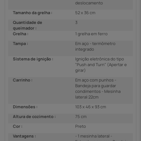
deslocamento
Tamanho da grelha :
52 x 36 cm
Quantidade de
3
queimador :
Grelha :
1 grelha em ferro
Tampa :
Em aço - termômetro
integrado
Sistema de ignição :
Ignição eletrônica do tipo
"Push and Turn" (Apertar e
girar)
Carrinho :
Em aço com punhos -
Bandeja para guardar
condimentos - Mesinha
lateral:22cm
Dimensões :
103 x 46 x 93 cm
Altura de cozimento :
75 cm
Cor :
Preto
Vantagens :
- 1 mesinha lateral -