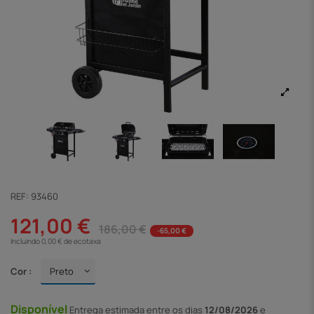
REF:
93460
121,00 €
186,00 €
-65,00 €
Incluindo 0,00 € de ecotaxa
Cor :
Disponível
Entrega
estimada entre os dias
12/08/2026
e