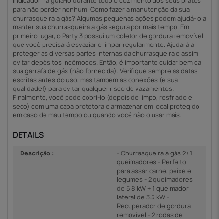
indicador irá guiá-lo durante todo o cozimento dos seus pratos
para não perder nenhum! Como fazer a manutenção da sua
churrasqueira a gás? Algumas pequenas ações podem ajudá-lo a
manter sua churrasqueira a gás segura por mais tempo. Em
primeiro lugar, o Party 3 possui um coletor de gordura removível
que você precisará esvaziar e limpar regularmente. Ajudará a
proteger as diversas partes internas da churrasqueira e assim
evitar depósitos incômodos. Então, é importante cuidar bem da
sua garrafa de gás (não fornecida). Verifique sempre as datas
escritas antes do uso, mas também as conexões (e sua
qualidade!) para evitar qualquer risco de vazamentos.
Finalmente, você pode cobri-lo (depois de limpo, resfriado e
seco) com uma capa protetora e armazenar em local protegido
em caso de mau tempo ou quando você não o usar mais.
DETAILS
Descrição :
- Churrasqueira à gás 2+1
queimadores - Perfeito
para assar carne, peixe e
legumes - 2 queimadores
de 5.8 kW + 1 queimador
lateral de 3.5 kW -
Recuperador de gordura
removível - 2 rodas de