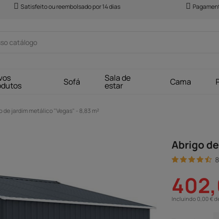
Satisfeito ou reembolsado por 14 dias
Pagament
vos
Sala de
Sofá
Cama
odutos
estar
o de jardim metálico "Vegas" - 8,83 m²
Abrigo de
8
402,
Incluindo 0,00 € d