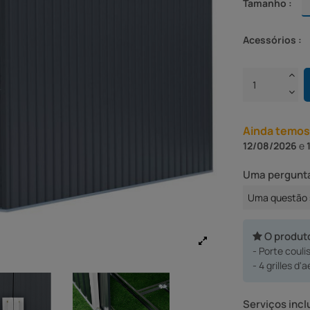
Tamanho :
Acessórios :
Ainda temos
12/08/2026
e
Uma pergunta
Uma questão 
O produt
- Porte couli
- 4 grilles d'
Serviços incl