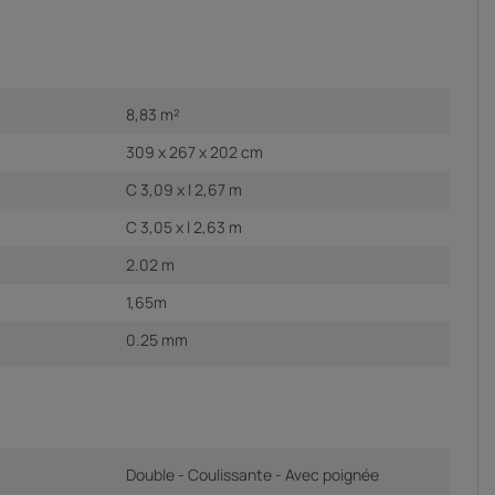
8,83 m²
309 x 267 x 202 cm
C 3,09 x l 2,67 m
C 3,05 x l 2,63 m
2.02 m
1,65m
0.25 mm
Double - Coulissante - Avec poignée