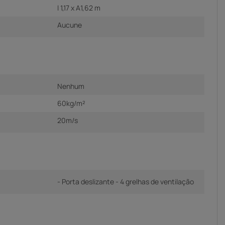
l 1,17 x A1,62 m
Aucune
Nenhum
60kg/m²
20m/s
- Porta deslizante - 4 grelhas de ventilação