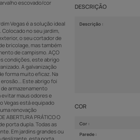
 Carvalho escovado/cor
DESCRIÇÃO
rdim Vegas é a solução ideal
Descrição :
 Colocado no seu jardim,
xterior, o seu cortador de
s de bricolage, mas também
pamento de campismo. AÇO
 condições, este abrigo
vanizado. A galvanização
e forma muito eficaz. Na
erosão... Este abrigo foi
ço de armazenamento
a evitar maus odores e
co Vegas está equipado
COR
m uma renovação
MA DE ABERTURA PRÁTICO O
e porta dupla. Todas as
Cor :
ante. Em jardins grandes ou
Parede :
 deslizante, esta porta