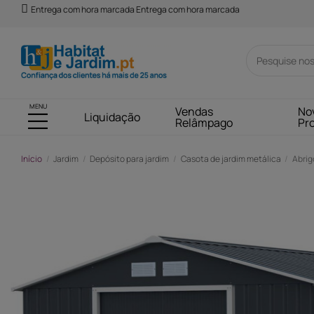
Entrega com hora marcada Entrega com hora marcada
MENU
Vendas
No
Liquidação
Relâmpago
Pr
Início
Jardim
Depósito para jardim
Casota de jardim metálica
Abrig
-303,00 €