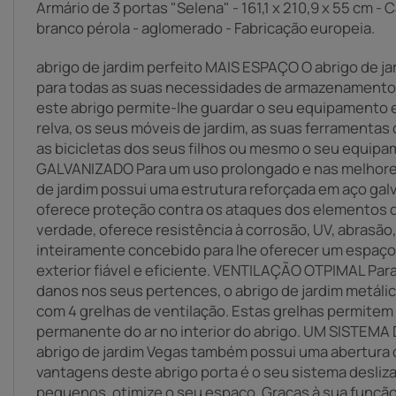
Armário de 3 portas "Selena" - 161,1 x 210,9 x 55 cm -
branco pérola - aglomerado - Fabricação europeia.
abrigo de jardim perfeito MAIS ESPAÇO O abrigo de ja
para todas as suas necessidades de armazenamento.
este abrigo permite-lhe guardar o seu equipamento e
relva, os seus móveis de jardim, as suas ferramenta
as bicicletas dos seus filhos ou mesmo o seu equi
GALVANIZADO Para um uso prolongado e nas melhores
de jardim possui uma estrutura reforçada em aço gal
oferece proteção contra os ataques dos elementos d
verdade, oferece resistência à corrosão, UV, abrasão, 
inteiramente concebido para lhe oferecer um espa
exterior fiável e eficiente. VENTILAÇÃO OTPIMAL Par
danos nos seus pertences, o abrigo de jardim metáli
com 4 grelhas de ventilação. Estas grelhas permite
permanente do ar no interior do abrigo. UM SISTE
abrigo de jardim Vegas também possui uma abertura d
vantagens deste abrigo porta é o seu sistema desliz
pequenos, otimize o seu espaço. Graças à sua função