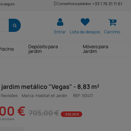
+33 1 76 31 11 61
Conselhos e pedidos :
o seguro
Entrar
Lista de desejos
Carrinho
Depósito para
Móveis para
Piscina
jardim
Jardim
 jardim metálico "Vegas" - 8,83 m²
 Revisões
Marca: Habitat et Jardin
REF:
93417
00 €
705,00 €
-303,00 €
e ecotaxa