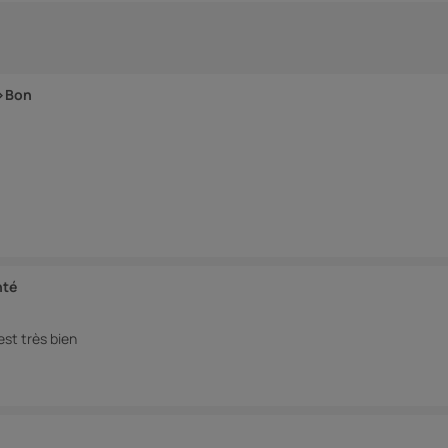
r>Bon
nté
st très bien