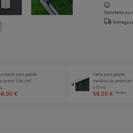
Satisfeito ou 
Entrega 
undação para galpão
Calha para galpão
e jardim "DALLAS"
metálico de jardim de 
u...
a 13 m2
48,00 €
58,00 €
70,00 €