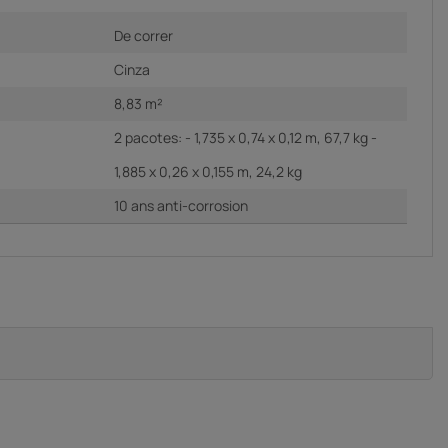
De correr
Cinza
8,83 m²
2 pacotes: - 1,735 x 0,74 x 0,12 m, 67,7 kg -
1,885 x 0,26 x 0,155 m, 24,2 kg
10 ans anti-corrosion