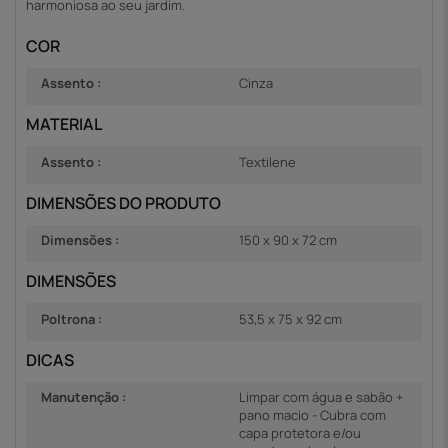
harmoniosa ao seu jardim.
COR
Assento :
Cinza
MATERIAL
Assento :
Textilene
DIMENSÕES DO PRODUTO
Dimensões :
150 x 90 x 72 cm
DIMENSÕES
Poltrona :
53,5 x 75 x 92 cm
DICAS
Manutenção :
Limpar com água e sabão +
pano macio - Cubra com
capa protetora e/ou