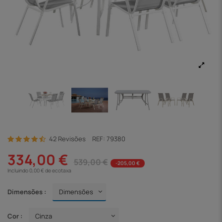
42 Revisões
REF:
79380
334,00 €
539,00 €
-205,00 €
Incluindo 0,00 € de ecotaxa
Dimensões :
Cor :