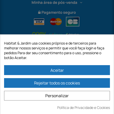
Minha área de pós-venda
Pagamento seguro
Habitat & Jardim usa cookies próprios e de terceiros para
melhorar nossos serviços e permitir que você faça login e faça
pedidos Para dar seu consentimento para o uso, pressione o
botão Aceitar.
International
Aceitar
Rejeitar todos os cookies
https://www.habitatejardim.pt é um site da empresa GECODIS SA com um
capital de 187.203,29€, 32 Rue de Paradis - PARIS 75010 (FRANÇA). A
Personalizar
GECODIS.SA criada em 11/04/1998 é uma subsidiária da ODAYA ​​​​​​HOLDING com
um capital de 2.750.640,00 EURO.
TODAS AS NOSSAS PROMOÇÕES SÃO VÁLIDAS ENQUANTO ESTOQUE
Política de Privacidade e Cookies
Comprar
DISPONÍVEL