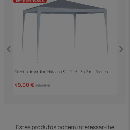
Bom plano -10,00 €
Gazebo de jardim "Natacha 3" - 9 m² - 3 x 3 m - Branco
P
C
49,00 €
2
59,00 €
Estes produtos podem interessar-lhe