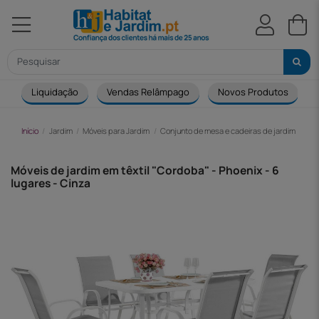
Liquidação
Vendas Relâmpago
Novos Produtos
Início
Jardim
Móveis para Jardim
Conjunto de mesa e cadeiras de jardim
Móv
Móveis de jardim em têxtil "Cordoba" - Phoenix - 6
lugares - Cinza
-205,00 €