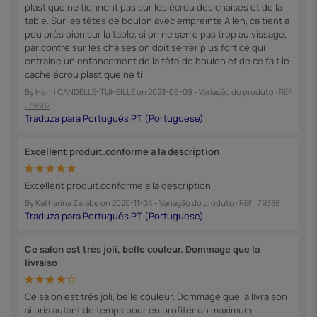
plastique ne tiennent pas sur les écrou des chaises et de la
table. Sur les têtes de boulon avec empreinte Allen, ca tient a
peu près bien sur la table, si on ne serre pas trop au vissage,
par contre sur les chaises on doit serrer plus fort ce qui
entraine un enfoncement de la tète de boulon et de ce fait le
cache écrou plastique ne ti
By
Henri CANDELLE-TUHEILLE
on
2023-05-09
- Variação do produto :
REF
: 79382
Excellent produit.conforme a la description
Excellent produit.conforme a la description
By
Katharina Zarabe
on
2020-11-04
- Variação do produto :
REF : 79388
Ce salon est très joli, belle couleur. Dommage que la
livraiso
Ce salon est très joli, belle couleur. Dommage que la livraison
ai pris autant de temps pour en profiter un maximum