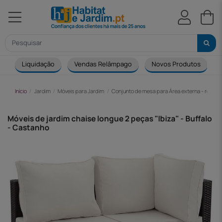
Liquidação
Vendas Relâmpago
Novos Produtos
Início
Jardim
Móveis para Jardim
Conjunto de mesa para Área externa - resina
Móveis de jardim chaise longue 2 peças "Ibiza" - Buffalo
- Castanho
-144,00 €