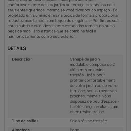
confortavelmente do seu jardim ou terraço, sozinho ou com
seus entes queridos, mesmo se você tiver pouco espaço - Foi
projetado em alumínio e resina tecida de forma a proporcionar
robustez mas também um toque de elegância - Por fim, as suas
cores subtis e cuidadosamente estudadas tornam-no numa
peça de mobiliário estética que se combina fácil e
harmoniosamente com o seu exterior.
DETAILS
Descrição :
Canapé de jardin
modulable composé de 2
éléments en résine
tressée - Idéal pour
profiter confortablement
de votre jardin ou de votre
terrasse, seul ou avec vos
proches, même si vous
disposez de peu d'espace -
Il a été conçu en aluminium
et en résine tressé
Tipo de salão :
Salon résine tressée
Almofada :
Bege