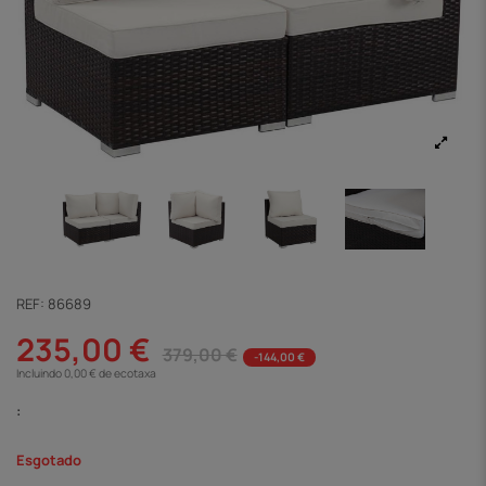
REF:
86689
235,00 €
379,00 €
-144,00 €
Incluindo 0,00 € de ecotaxa
:
Esgotado