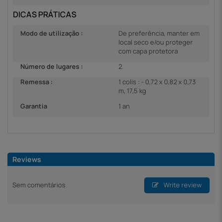
DICAS PRÁTICAS
Modo de utilização :
De preferência, manter em
local seco e/ou proteger
com capa protetora
Número de lugares :
2.
Remessa :
1 colis : - 0,72 x 0,82 x 0,73
m, 17,5 kg
Garantia
1 an
Reviews
Sem comentários
Write review