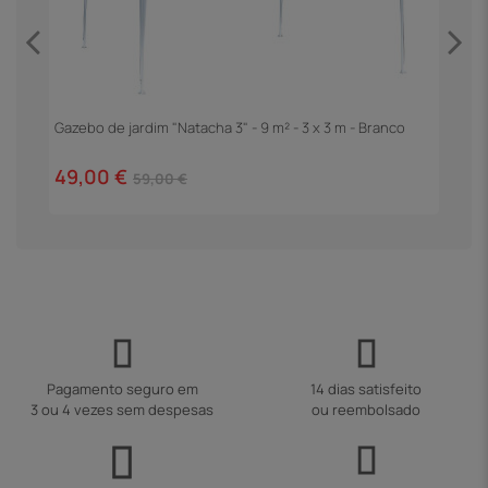
Gazebo de jardim "Natacha 3" - 9 m² - 3 x 3 m - Branco
P
C
49,00 €
2
59,00 €
Pagamento seguro em
14 dias satisfeito
3 ou 4 vezes sem despesas
ou reembolsado