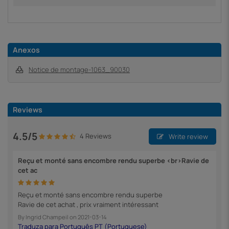
Anexos
Notice de montage-1063_90030
Reviews
4.5/5
4 Reviews
Write review
Reçu et monté sans encombre rendu superbe <br>Ravie de
cet ac
Reçu et monté sans encombre rendu superbe
Ravie de cet achat , prix vraiment intéressant
By
Ingrid Champeil
on
2021-03-14