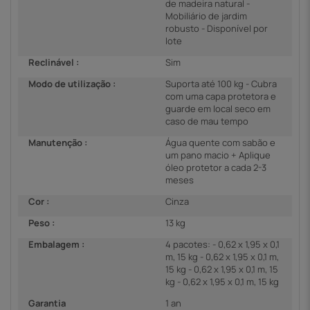
de madeira natural -
Mobiliário de jardim
robusto - Disponível por
lote
Reclinável :
Sim
Modo de utilização :
Suporta até 100 kg - Cubra
com uma capa protetora e
guarde em local seco em
caso de mau tempo
Manutenção :
Água quente com sabão e
um pano macio + Aplique
óleo protetor a cada 2-3
meses
Cor :
Cinza
Peso :
13 kg
Embalagem :
4 pacotes: - 0,62 x 1,95 x 0,1
m, 15 kg - 0,62 x 1,95 x 0,1 m,
15 kg - 0,62 x 1,95 x 0,1 m, 15
kg - 0,62 x 1,95 x 0,1 m, 15 kg
Garantia
1 an