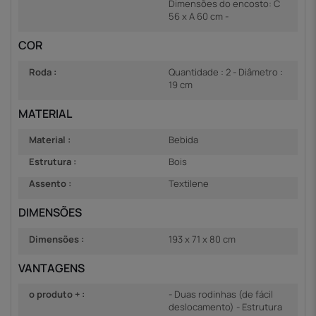
Dimensões do encosto: C
56 x A 60 cm -
COR
Roda :
Quantidade : 2 - Diâmetro :
19 cm
MATERIAL
Material :
Bebida
Estrutura :
Bois
Assento :
Textilene
DIMENSÕES
Dimensões :
193 x 71 x 80 cm
VANTAGENS
o produto + :
- Duas rodinhas (de fácil
deslocamento) - Estrutura