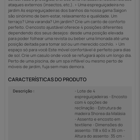
ataques externos (insectos, etc.). > Uma espreguiçadeira no
jardim As espreguiçadeiras dos banhos da nossa gama Saigon
são sinónimo de bem-estar, relaxamento e qualidade. Um
terraço? Uma varanda? Um jardim? Crie um canto de conforto
perfeito. O encosto ajustável oferece 4 posições diferentes
dependendo dos seus desejos: desde uma posição elevada
para poder folhear uma revista ou beber uma limonada até uma
posição deitada para tomar sol ou um merecido cochilo. > Um
espaço só para você Este móvel confortável é perfeito para dias
de sol. Crie um casulo onde você se refugiará após um longo dia.
Perto de uma piscina, de um spa inflável ou mesmo perto de
móveis de jardim, fuja sem mais demora.
CARACTERÍSTICAS DO PRODUTO
Descrição :
- Lote de 4
espreguiçadeiras - Encosto
com 4 opções de
reclinação - Estrutura de
madeira Shorea da Malásia
- Assento e encosto em
textilene - Dimensões do
assento: 118 x 60 x 35 cm -
Altura do assento: 35 cm -