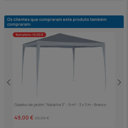
Os clientes que compraram este produto também
compraram:
Bom plano -10,00 €
Gazebo de jardim "Natacha 3" - 9 m² - 3 x 3 m - Branco
P
C
49,00 €
2
59,00 €