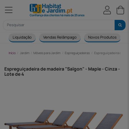
Liquidação
Vendas Relâmpago
Novos Produtos
Início
Jardim
Móveis para Jardim
Espreguiçadeiras
Espreguiçadeira de made
Espreguiçadeira de madeira "Saïgon" - Maple - Cinza -
Lote de 4
-200,00 €