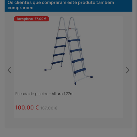
Os clientes que compraram este produto também
compraram:
Bom plano -67,00 €
Escada de piscina - Altura 1,22m
R
100,00 €
6
167,00 €